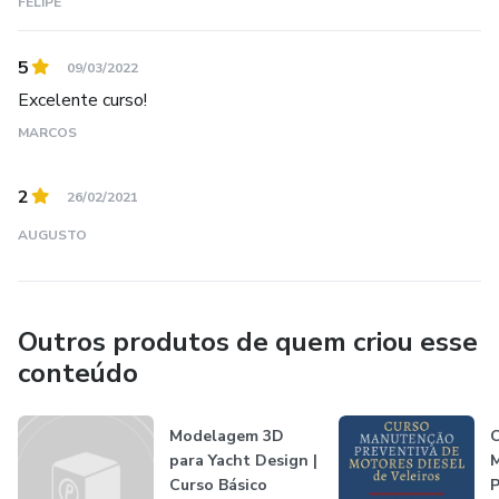
FELIPE
5
09/03/2022
Excelente curso!
MARCOS
2
26/02/2021
AUGUSTO
Outros produtos de quem criou esse
conteúdo
Modelagem 3D
C
para Yacht Design |
Curso Básico
P