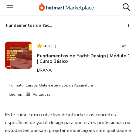
Ir
Ir
Ir
para
para
para
o
o
o
conteúdo
pagamento
rodapé
Fundamentos do Yacht Design | Módulo 1 | Curso Básico
principal
4.0
(
3
)
Fundamentos do Yacht Design | Módulo 1
| Curso Básico
BRANA
Formato
:
Cursos Online e Serviços de Assinatura
Idioma
:
Português
Este curso tem o objetivo de introduzir os conceitos
específicos de yacht design para que estes profissionais ou
estudantes possam projetar embarcações com qualidade e