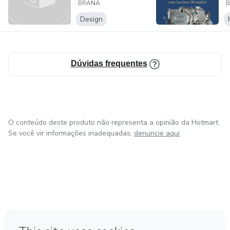
BRANA
M
V
Design
Dúvidas frequentes
O conteúdo deste produto não representa a opinião da Hotmart.
Se você vir informações inadequadas,
denuncie aqui
em Amsterdam
em Madrid
em Bogotá