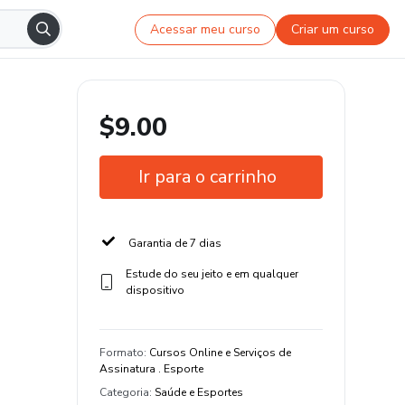
Acessar meu curso
Criar um curso
$9.00
Ir para o carrinho
Garantia de 7 dias
Estude do seu jeito e em qualquer
dispositivo
Formato
:
Cursos Online e Serviços de
Assinatura . Esporte
Categoria
:
Saúde e Esportes