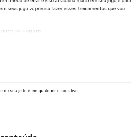
tem medo de errar e isso atrapalha muito em seu jogo e para
 em seus jogo vc precisa fazer esses treinamentos que vou
MEDO DE ERRAR?
e do seu jeito e em qualquer dispositivo