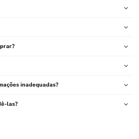
mprar?
rmações inadequadas?
ê-las?