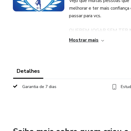
Vejo que muitas pessoas que 
melhorar e ter mais confiança
passar para vcs.
QUEREM JOGAR SEM TER 
Mostrar mais
Compre já esse treinamento!
Detalhes
Garantia de 7 dias
Estud