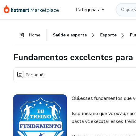
Ir
Ir
Ir
Categorias
para
para
para
o
o
o
conteúdo
pagamento
rodapé
Home
Saúde e esporte
Esporte
principal
Fundamentos excelentes para 
Português
Olá,esses fundamentos que vo
Isso mesmo que vc ouviu, são
basta vc executar esses treino