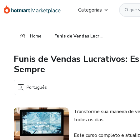
Ir
Ir
Ir
Categorias
para
para
para
o
o
o
conteúdo
pagamento
rodapé
Home
Funis de Vendas Lucrativos: Estruture seu Sistema para Vender Sempre
principal
Funis de Vendas Lucrativos: E
Sempre
Português
Transforme sua maneira de ve
todos os dias.
Este curso completo e atualiza