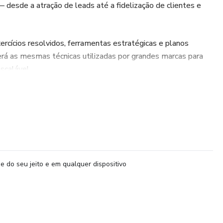
 desde a atração de leads até a fidelização de clientes e
ercícios resolvidos, ferramentas estratégicas e planos
erá as mesmas técnicas utilizadas por grandes marcas para
scalável.
vendas
e do seu jeito e em qualquer dispositivo
m vender todos os dias
ar conversões
viso e construir um sistema que gera receita 24/7. É mais do