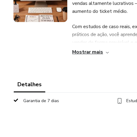
vendas altamente lucrativos —
aumento do ticket médio.
Com estudos de caso reais, ex
práticos de ação, você aprend
vender de forma previsível e e
Mostrar mais
Ideal para:
Profissionais de marketing e 
Detalhes
Empreendedores digitais
Garantia de 7 dias
Estud
Donos de negócios que quere
Afiliados que buscam aument
Prepare-se para sair do impro