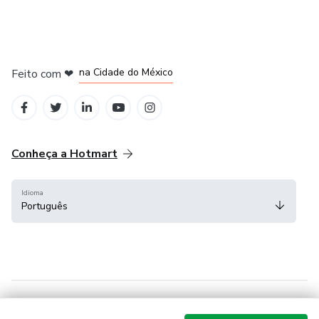
em Bogotá
em Amsterdam
em Madrid
na Cidade do México
Feito com
❤
em Belo Horizonte
Conheça a Hotmart
Idioma
Português