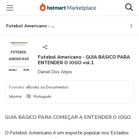
Ir
Ir
Ir
para
para
para
o
o
o
conteúdo
pagamento
rodapé
Futebol Americano - GUIA BÁSICO PARA ENTENDER O JOGO vol.1
principal
Futebol Americano - GUIA BÁSICO PARA
ENTENDER O JOGO vol.1
Daniel Dos Anjos
Formato
:
eBooks ou Documentos
Idioma
:
Português
GUIA BÁSICO PARA COMEÇAR A ENTENDER O JOGO.
O Futebol Americano é um esporte popular nos Estados