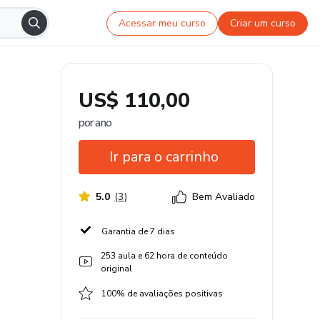
Acessar meu curso
Criar um curso
US$ 110,00
por ano
Ir para o carrinho
5.0
(
3
)
Bem Avaliado
Garantia de 7 dias
253 aula e 62 hora de conteúdo
original
100% de avaliações positivas