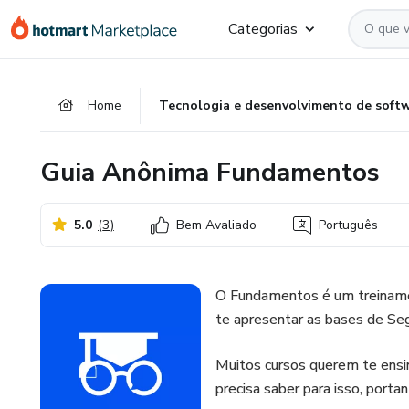
Ir
Ir
Ir
Categorias
para
para
para
o
o
o
conteúdo
pagamento
rodapé
Home
Tecnologia e desenvolvimento de soft
principal
Guia Anônima Fundamentos
5.0
(
3
)
Bem Avaliado
Português
O Fundamentos é um treiname
te apresentar as bases de Se
Muitos cursos querem te ensi
precisa saber para isso, po