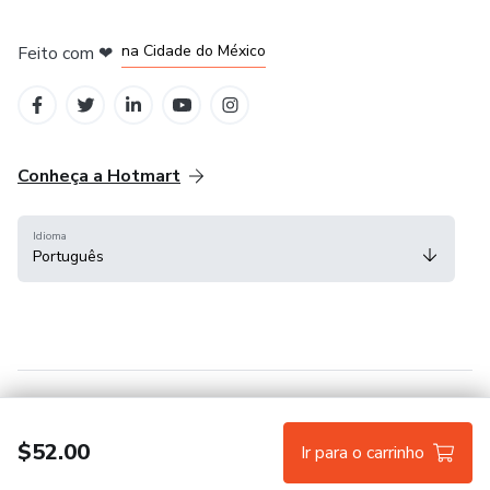
em Bogotá
em Amsterdam
em Madrid
na Cidade do México
Feito com
❤
em Belo Horizonte
Conheça a Hotmart
Idioma
Português
Central de ajuda
Termos
Privacidade
Cookies
$52.00
Ir para o carrinho
Hotmart — 2011-2026 © Todos os direitos reservados.