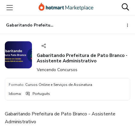
Ir
Ir
Ir
para
para
para
o
o
o
conteúdo
pagamento
rodapé
Gabaritando Prefeitura de Pato Branco - Assistente Administrativo
principal
Gabaritando Prefeitura de Pato Branco -
Assistente Administrativo
Vencendo Concursos
Formato
:
Cursos Online e Serviços de Assinatura
Idioma
:
Português
Gabaritando Prefeitura de Pato Branco - Assistente
Administrativo