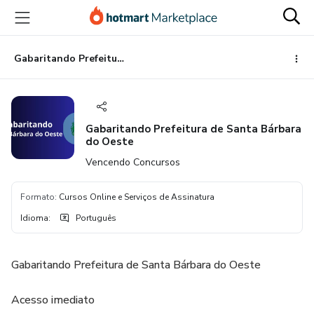
Ir
Ir
Ir
para
para
para
o
o
o
conteúdo
pagamento
rodapé
Gabaritando Prefeitura de Santa Bárbara do Oeste
principal
Gabaritando Prefeitura de Santa Bárbara
do Oeste
Vencendo Concursos
Formato
:
Cursos Online e Serviços de Assinatura
Idioma
:
Português
Gabaritando Prefeitura de Santa Bárbara do Oeste
Acesso imediato