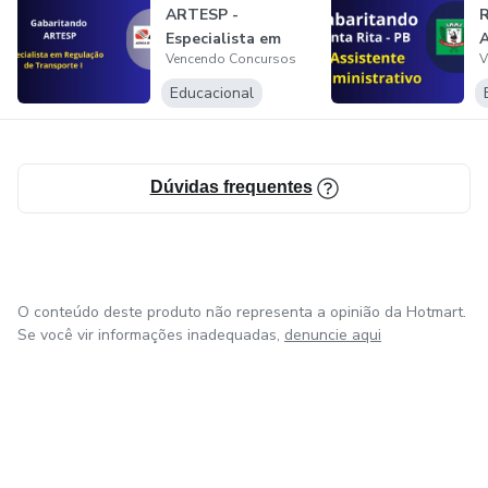
ARTESP -
R
Especialista em
A
Vencendo Concursos
V
Regulação de
A
Transport...
Educacional
Dúvidas frequentes
O conteúdo deste produto não representa a opinião da Hotmart.
Se você vir informações inadequadas,
denuncie aqui