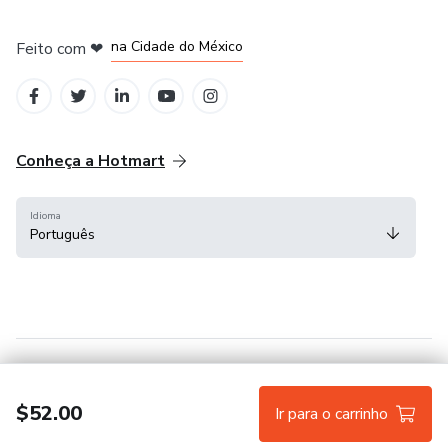
em Bogotá
em Amsterdam
em Madrid
na Cidade do México
Feito com
❤
em Belo Horizonte
Conheça a Hotmart
Idioma
Português
Central de ajuda
Termos
Privacidade
Cookies
$52.00
Ir para o carrinho
Hotmart — 2011-2026 © Todos os direitos reservados.