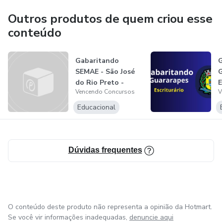
Outros produtos de quem criou esse
conteúdo
Gabaritando
G
SEMAE - São José
G
do Rio Preto -
E
Vencendo Concursos
V
Agente Administr...
Educacional
Dúvidas frequentes
O conteúdo deste produto não representa a opinião da Hotmart.
Se você vir informações inadequadas,
denuncie aqui