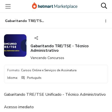
Ir
Ir
Ir
para
para
para
o
o
o
conteúdo
pagamento
rodapé
Gabaritando TRE/TSE - Técnico Administrativo
principal
Gabaritando TRE/TSE - Técnico
Administrativo
Vencendo Concursos
Formato
:
Cursos Online e Serviços de Assinatura
Idioma
:
Português
Gabaritando TRE/TSE Unificado - Técnico Administrativo
Acesso imediato