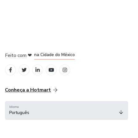
em Bogotá
em Amsterdam
em Madrid
na Cidade do México
Feito com
❤
em Belo Horizonte
Conheça a Hotmart
Idioma
Português