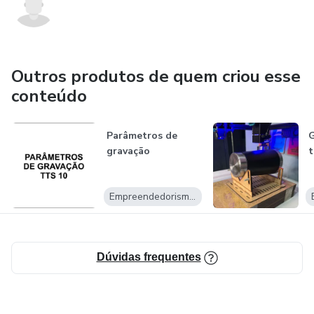
Outros produtos de quem criou esse
conteúdo
Parâmetros de
G
gravação
t
Empreendedorismo Digital
Dúvidas frequentes