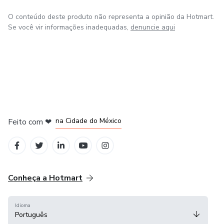
O conteúdo deste produto não representa a opinião da Hotmart.
Se você vir informações inadequadas,
denuncie aqui
em Bogotá
em Amsterdam
em Madrid
na Cidade do México
Feito com
❤
em Belo Horizonte
Conheça a Hotmart
Idioma
Português