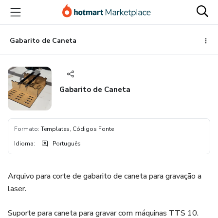
Ir
Ir
Ir
para
para
para
o
o
o
conteúdo
pagamento
rodapé
Gabarito de Caneta
principal
Gabarito de Caneta
Formato
:
Templates, Códigos Fonte
Idioma
:
Português
Arquivo para corte de gabarito de caneta para gravação a
laser.
Suporte para caneta para gravar com máquinas TTS 10.