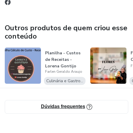
Outros produtos de quem criou esse
conteúdo
Planilha - Custos
F
de Receitas -
C
Lorena Gontijo
F
Farlen Geraldo Araujo
Culinária e Gastronomia
Dúvidas frequentes