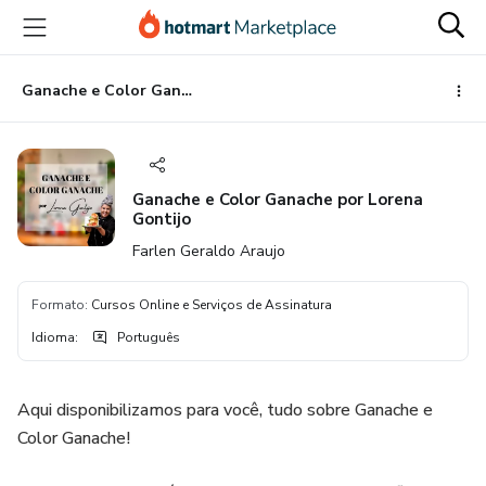
Ir
Ir
Ir
para
para
para
o
o
o
conteúdo
pagamento
rodapé
Ganache e Color Ganache por Lorena Gontijo
principal
Ganache e Color Ganache por Lorena
Gontijo
Farlen Geraldo Araujo
Formato
:
Cursos Online e Serviços de Assinatura
Idioma
:
Português
Aqui disponibilizamos para você, tudo sobre Ganache e
Color Ganache!