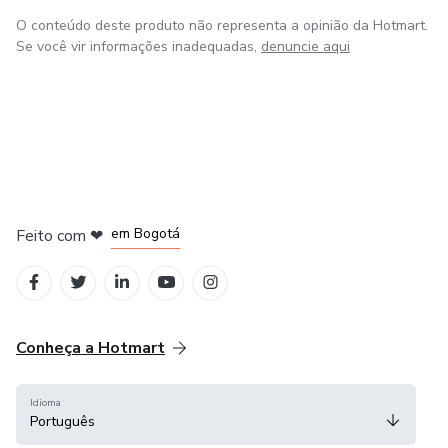
O conteúdo deste produto não representa a opinião da Hotmart.
Se você vir informações inadequadas,
denuncie aqui
em Amsterdam
em Madrid
em Bogotá
Feito com
❤
em Belo Horizonte
na Cidade do México
Conheça a Hotmart
Idioma
Português