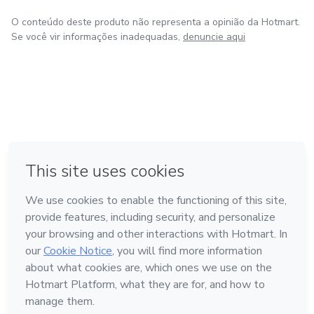
O conteúdo deste produto não representa a opinião da Hotmart.
Se você vir informações inadequadas,
denuncie aqui
em Bogotá
em Amsterdam
em Madrid
na Cidade do México
Feito com
❤
em Belo Horizonte
Conheça a Hotmart
Idioma
Português