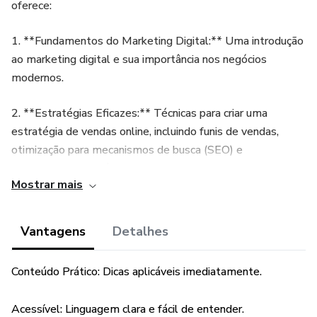
oferece:
1. **Fundamentos do Marketing Digital:** Uma introdução
ao marketing digital e sua importância nos negócios
modernos.
2. **Estratégias Eficazes:** Técnicas para criar uma
estratégia de vendas online, incluindo funis de vendas,
otimização para mecanismos de busca (SEO) e
segmentação de público.
Mostrar mais
3. **Redes Sociais e Campanhas Pagas:** Dicas para
aumentar seu alcance nas redes sociais, criar conteúdo
Vantagens
Detalhes
envolvente e utilizar anúncios pagos de forma eficaz.
Conteúdo Prático: Dicas aplicáveis imediatamente.
4. **E-mail Marketing:** Orientações para construir uma
lista de e-mails, criar campanhas impactantes e manter um
Acessível: Linguagem clara e fácil de entender.
relacionamento próximo com os clientes.