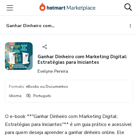
Ir
Ir
Ir
para
para
para
o
o
o
conteúdo
pagamento
rodapé
Ganhar Dinheiro com Marketing Digital: Estratégias para Iniciantes
principal
Ganhar Dinheiro com Marketing Digital:
Estratégias para Iniciantes
Evelyne Pereira
Formato
:
eBooks ou Documentos
Idioma
:
Português
O e-book **"Ganhar Dinheiro com Marketing Digital:
Estratégias para Iniciantes"** é um guia prático e acessível
para quem deseja aprender a ganhar dinheiro online. Ele