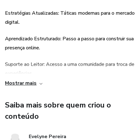
Estratégias Atualizadas: Táticas modernas para o mercado
5. **Medição de Resultados:** Métodos para analisar o
desempenho de suas campanhas e fazer ajustes para
digital.
otimizar seus resultados.
Aprendizado Estruturado: Passo a passo para construir sua
Este e-book é ideal para iniciantes que buscam
presença online.
transformar sua presença online em uma fonte de renda,
com estratégias práticas e aplicáveis para alcançar o
Suporte ao Leitor: Acesso a uma comunidade para troca de
sucesso no marketing digital.
experiências.
Mostrar mais
Versatilidade: Aplicável a diferentes tipos de negócios.
Saiba mais sobre quem criou o
conteúdo
Evelyne Pereira