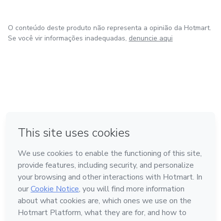
O conteúdo deste produto não representa a opinião da Hotmart.
Se você vir informações inadequadas,
denuncie aqui
em Amsterdam
em Madrid
em Bogotá
Feito com
❤
em Belo Horizonte
na Cidade do México
Conheça a Hotmart
Idioma