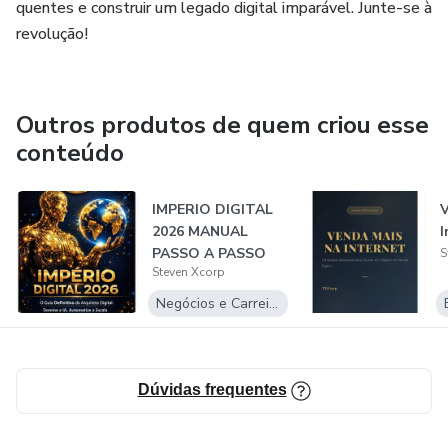
quentes e construir um legado digital imparável. Junte-se à
revolução!
Outros produtos de quem criou esse
conteúdo
IMPERIO DIGITAL
V
2026 MANUAL
I
PASSO A PASSO
S
Steven Xcorp
Negócios e Carreira
Dúvidas frequentes