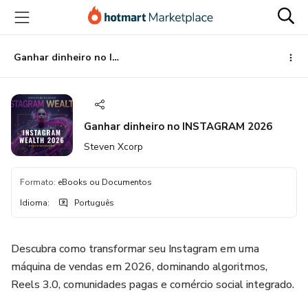
Ir
Ir
Ir
para
para
para
o
o
o
conteúdo
pagamento
rodapé
Ganhar dinheiro no INSTAGRAM 2026
principal
Ganhar dinheiro no INSTAGRAM 2026
Steven Xcorp
Formato
:
eBooks ou Documentos
Idioma
:
Português
Descubra como transformar seu Instagram em uma
máquina de vendas em 2026, dominando algoritmos,
Reels 3.0, comunidades pagas e comércio social integrado.