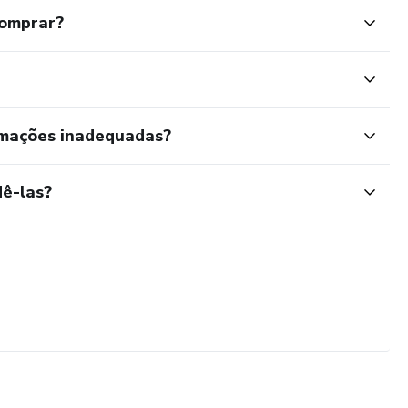
comprar?
rmações inadequadas?
ê-las?