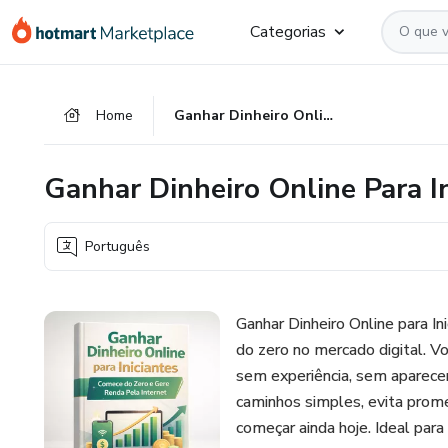
Ir
Ir
Ir
Categorias
para
para
para
o
o
o
conteúdo
pagamento
rodapé
Home
Ganhar Dinheiro Online Para Iniciantes
principal
Ganhar Dinheiro Online Para In
Português
Ganhar Dinheiro Online para In
do zero no mercado digital. V
sem experiência, sem aparec
caminhos simples, evita prome
começar ainda hoje. Ideal par