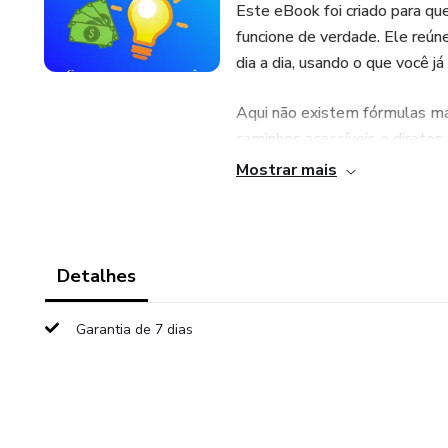
Este eBook foi criado para qu
funcione de verdade. Ele reúne
dia a dia, usando o que você j
Aqui não existem fórmulas m
caminhos acessíveis e diretos,
seu tempo e do seu jeito.
Mostrar mais
Este eBook possui 36 páginas
Ao acessá-lo, será pedido um
Detalhes
Garantia de 7 dias