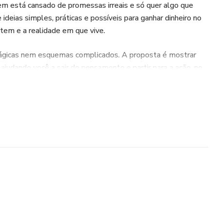
em está cansado de promessas irreais e só quer algo que
 ideias simples, práticas e possíveis para ganhar dinheiro no
á tem e a realidade em que vive.
ágicas nem esquemas complicados. A proposta é mostrar
 ajudando você a sair do pensamento e partir para a ação, no
.
a senha que será o e-mail em que foi efetuada a compra.