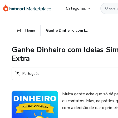
Ir
Ir
Ir
Categorias
para
para
para
o
o
o
conteúdo
pagamento
rodapé
Home
Ganhe Dinheiro com Ideias Simples - Guia Prático da Renda Extra
principal
Ganhe Dinheiro com Ideias Sim
Extra
Português
Muita gente acha que só dá pa
ou contatos. Mas, na prática
com a decisão de dar o primei