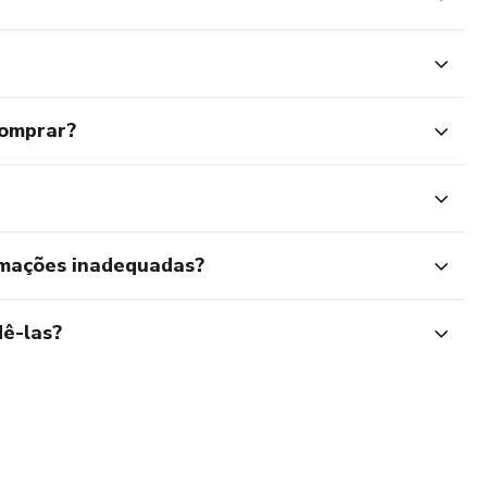
comprar?
rmações inadequadas?
ê-las?