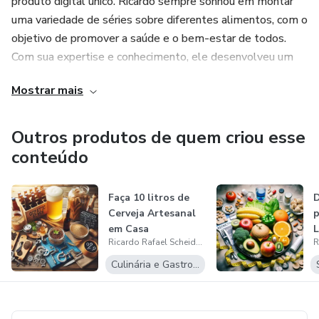
produto digital único. Ricardo sempre sonhou em montar
uma variedade de séries sobre diferentes alimentos, com o
objetivo de promover a saúde e o bem-estar de todos.
Com sua expertise e conhecimento, ele desenvolveu um
conteúdo exclusivo que irá encantar e ensinar os amantes
Mostrar mais
da gastronomia.
Se você busca aprender novas técnicas culinárias, descobrir
Outros produtos de quem criou esse
segredos de receitas deliciosas e se aventurar na cozinha,
conteúdo
não pode deixar de conferir o produto digital de Ricardo
Rafael Scheidemantel. Tenha acesso a um conteúdo de
Faça 10 litros de
D
qualidade, elaborado por um verdadeiro especialista no
Cerveja Artesanal
p
assunto. Aproveite essa oportunidade e transforme suas
em Casa
L
habilidades na cozinha!
Ricardo Rafael Scheidemantel
P
Culinária e Gastronomia