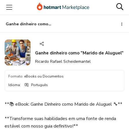
Ir
Ir
Ir
para
para
para
o
o
o
conteúdo
pagamento
rodapé
Ganhe dinheiro como "Marido de Aluguel"
principal
Ganhe dinheiro como "Marido de Aluguel"
Ricardo Rafael Scheidemantel
Formato
:
eBooks ou Documentos
Idioma
:
Português
**📚 eBook: Ganhe Dinheiro como Marido de Aluguel 🔧**
**Transforme suas habilidades em uma fonte de renda
estável com nosso guia definitivo!**