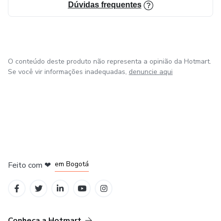
Dúvidas frequentes
O conteúdo deste produto não representa a opinião da Hotmart.
Se você vir informações inadequadas,
denuncie aqui
em Amsterdam
em Madrid
em Bogotá
Feito com
❤
em Belo Horizonte
na Cidade do México
Conheça a Hotmart