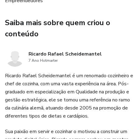
- **Flexibilidade e Autonomia**: Trabalhe no seu próprio
Empreendedores
ritmo e construa uma carreira que se adapta à sua vida.
Saiba mais sobre quem criou o
**Comece a ganhar dinheiro com aquilo que você já sabe
fazer!** Com o eBook "Ganhe Dinheiro como Marido de
conteúdo
Aluguel", você terá todas as ferramentas e conhecimentos
necessários para transformar suas habilidades manuais em
Ricardo Rafael Scheidemantel
uma fonte de renda estável e crescente.
7 Ano Hotmarter
Ricardo Rafael Scheidemantel é um renomado cozinheiro e
chef de cozinha, com uma vasta experiência na área. Pós-
graduado em especialização em Qualidade na produção e
gestão estratégica, ele se tornou uma referência no ramo
da culinária alemã, atuando desde 2005 na promoção de
diferentes tipos de dietas e cardápios.
Sua paixão em servir e cozinhar o motivou a construir um