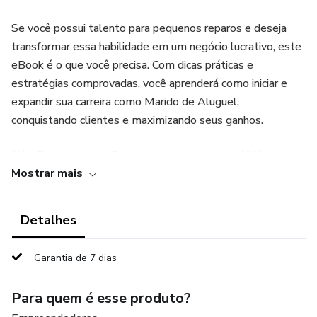
Se você possui talento para pequenos reparos e deseja
transformar essa habilidade em um negócio lucrativo, este
eBook é o que você precisa. Com dicas práticas e
estratégias comprovadas, você aprenderá como iniciar e
expandir sua carreira como Marido de Aluguel,
conquistando clientes e maximizando seus ganhos.
**💡 Por que este eBook é essencial para você?**
Mostrar mais
- **Empreenda com Baixo Custo**: Inicie seu próprio
negócio com um investimento inicial acessível e retorno
Detalhes
rápido.
Garantia de 7 dias
- **Conselhos**: Estratégias para garantir o sucesso do
seu negócio como Marido de Aluguel.
Para quem é esse produto?