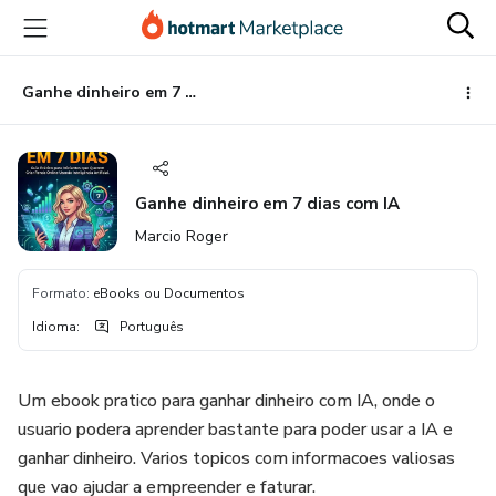
Ir
Ir
Ir
para
para
para
o
o
o
conteúdo
pagamento
rodapé
Ganhe dinheiro em 7 dias com IA
principal
Ganhe dinheiro em 7 dias com IA
Marcio Roger
Formato
:
eBooks ou Documentos
Idioma
:
Português
Um ebook pratico para ganhar dinheiro com IA, onde o
usuario podera aprender bastante para poder usar a IA e
ganhar dinheiro. Varios topicos com informacoes valiosas
que vao ajudar a empreender e faturar.