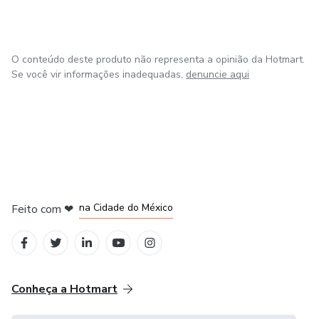
O conteúdo deste produto não representa a opinião da Hotmart.
Se você vir informações inadequadas,
denuncie aqui
em Bogotá
em Amsterdam
em Madrid
na Cidade do México
Feito com
❤
em Belo Horizonte
Conheça a Hotmart