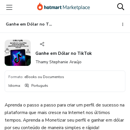
Ir
Ir
Ir
para
para
para
o
o
o
conteúdo
pagamento
rodapé
Ganhe em Dólar no TikTok
principal
Ganhe em Dólar no TikTok
Thamy Stephanie Araújo
Formato
:
eBooks ou Documentos
Idioma
:
Português
Aprenda o passo a passo para criar um perfil de sucesso na
plataforma que mais cresce na Internet nos últimos
tempos. Aprenda a Monetizar seu perfil e ganhar em dólar
por seu conteúdo de maneira simples e rápida!