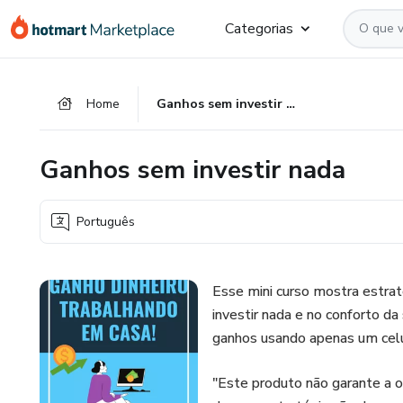
Ir
Ir
Ir
Categorias
para
para
para
o
o
o
conteúdo
pagamento
rodapé
Home
Ganhos sem investir nada
principal
Ganhos sem investir nada
Português
Esse mini curso mostra estra
investir nada e no conforto 
ganhos usando apenas um celul
"Este produto não garante a 