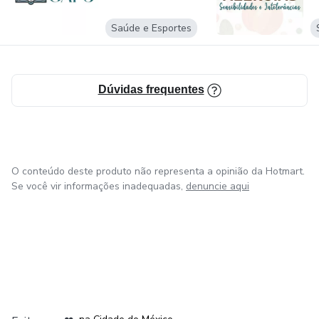
Saúde e Esportes
Dúvidas frequentes
O conteúdo deste produto não representa a opinião da Hotmart.
Se você vir informações inadequadas,
denuncie aqui
em Bogotá
em Amsterdam
em Madrid