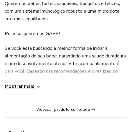
Queremos bebês fortes, saudáveis, tranquilos e felizes,
com um sistema imunológico robusto e uma microbiota
intestinal equilibrada.
Por isso, queremos GAPS!
Se você está buscando a melhor forma de iniciar a
alimentação do seu bebê, garantindo uma saúde duradoura
e um desenvolvimento pleno, este acompanhamento é
para você. Baseado nas recomendações e diretrizes do
Protocolo GAPS de Nutrição, o acompanhamento oferece
Mostrar mais
um passo a passo simples e eficaz, utilizando o “ABC da
Verdadeira Nutrição Infantil” para guiar você nessa jornada:
A: Alimentação rica em caldos nutritivos e para fortalecer
Acessar produto comprado
o intestino do bebê.
B: Balanceamento com alimentos fermentados e