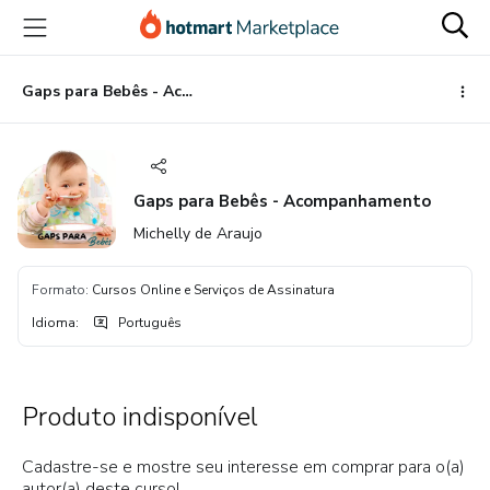
Ir
Ir
Ir
para
para
para
o
o
o
conteúdo
pagamento
rodapé
Gaps para Bebês - Acompanhamento
principal
Gaps para Bebês - Acompanhamento
Michelly de Araujo
Formato
:
Cursos Online e Serviços de Assinatura
Idioma
:
Português
Produto indisponível
Cadastre-se e mostre seu interesse em comprar para o(a)
autor(a) deste curso!