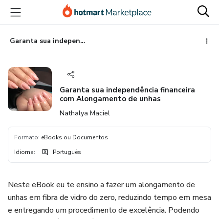
Ir
Ir
Ir
para
para
para
o
o
o
conteúdo
pagamento
rodapé
Garanta sua independência financeira com Alongamento de unhas
principal
Garanta sua independência financeira
com Alongamento de unhas
Nathalya Maciel
Formato
:
eBooks ou Documentos
Idioma
:
Português
Neste eBook eu te ensino a fazer um alongamento de
unhas em fibra de vidro do zero, reduzindo tempo em mesa
e entregando um procedimento de excelência. Podendo