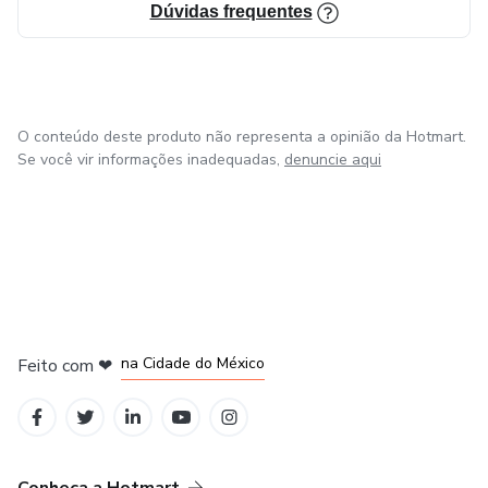
Dúvidas frequentes
O conteúdo deste produto não representa a opinião da Hotmart.
Se você vir informações inadequadas,
denuncie aqui
em Bogotá
em Amsterdam
em Madrid
na Cidade do México
Feito com
❤
em Belo Horizonte