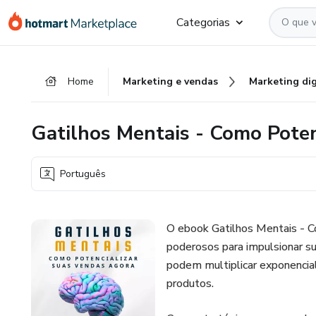
Ir
Ir
Ir
Categorias
para
para
para
o
o
o
conteúdo
pagamento
rodapé
Home
Marketing e vendas
Marketing dig
principal
Gatilhos Mentais - Como Poten
Português
O ebook Gatilhos Mentais - C
poderosos para impulsionar s
podem multiplicar exponencia
produtos.