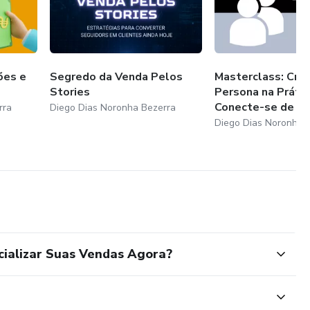
ões e
Segredo da Venda Pelos
Masterclass: Cria
Stories
Persona na Prátic
Conecte-se de f..
rra
Diego Dias Noronha Bezerra
Diego Dias Noronha 
cializar Suas Vendas Agora?