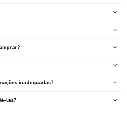
comprar?
rmações inadequadas?
ê-las?