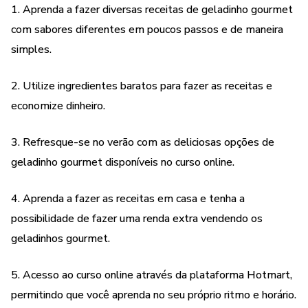
termos e políticas da Hotmart podem ser acessados aqui,
1. Aprenda a fazer diversas receitas de geladinho gourmet
antes mesmo da conclusão da compra."
com sabores diferentes em poucos passos e de maneira
simples.
2. Utilize ingredientes baratos para fazer as receitas e
economize dinheiro.
3. Refresque-se no verão com as deliciosas opções de
geladinho gourmet disponíveis no curso online.
4. Aprenda a fazer as receitas em casa e tenha a
possibilidade de fazer uma renda extra vendendo os
geladinhos gourmet.
5. Acesso ao curso online através da plataforma Hotmart,
permitindo que você aprenda no seu próprio ritmo e horário.