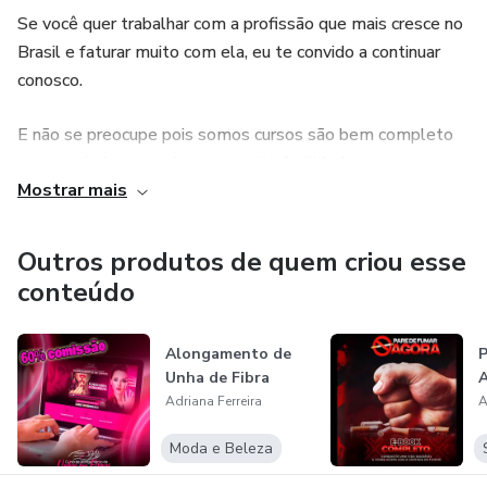
Se você quer trabalhar com a profissão que mais cresce no
Brasil e faturar muito com ela, eu te convido a continuar
conosco.
E não se preocupe pois somos cursos são bem completo
para te ajudar aprender com muita facilidade nas
Mostrar mais
explicações
Porque vou te ajudar a se tornar uma profissional de
Outros produtos de quem criou esse
alongamento de unha, mesmo que você seja totalmente
conteúdo
iniciante.
Alongamento de
P
Mas se você já é manicure, não tem problema, porque o
Unha de Fibra
que estou prestes a te apresentar vai elevar a sua técnica
Adriana Ferreira
A
e automaticamente irá aumentar o seu faturamento.
Moda e Beleza