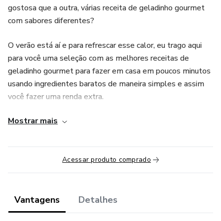
gostosa que a outra, várias receita de geladinho gourmet
com sabores diferentes?
O verão está aí e para refrescar esse calor, eu trago aqui
para você uma seleção com as melhores receitas de
geladinho gourmet para fazer em casa em poucos minutos
usando ingredientes baratos de maneira simples e assim
você fazer uma renda extra.
Mostrar mais
“Esse produto é comercializado através da Hotmart. A
plataforma não faz controle editorial prévio dos produtos
comercializados, tão menos avalia a tecnicidade e
experiência daqueles que os produzem. A existência de um
Acessar produto comprado
produto e sua aquisição, através plataforma, não podem
ser consideradas como garantia de qualidade de conteúdo
e resultado, em qualquer hipótese. Ao adquiri-lo, o
Vantagens
Detalhes
comprador declara estar ciente dessas informações. Os