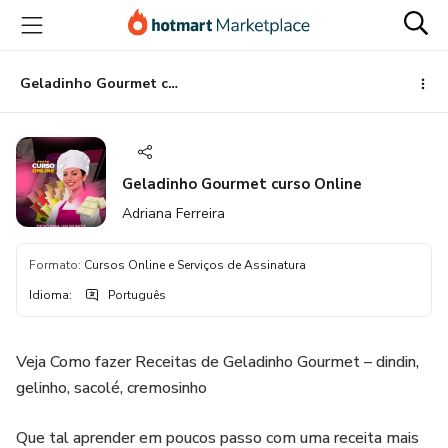
Ir
Ir
Ir
para
para
para
o
o
o
conteúdo
pagamento
rodapé
Geladinho Gourmet curso Online
principal
Geladinho Gourmet curso Online
Adriana Ferreira
Formato
:
Cursos Online e Serviços de Assinatura
Idioma
:
Português
Veja Como fazer Receitas de Geladinho Gourmet – dindin,
gelinho, sacolé, cremosinho
Que tal aprender em poucos passo com uma receita mais