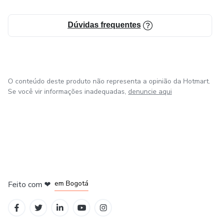
Dúvidas frequentes
O conteúdo deste produto não representa a opinião da Hotmart.
Se você vir informações inadequadas,
denuncie aqui
em Amsterdam
em Madrid
em Bogotá
Feito com
❤
em Belo Horizonte
na Cidade do México