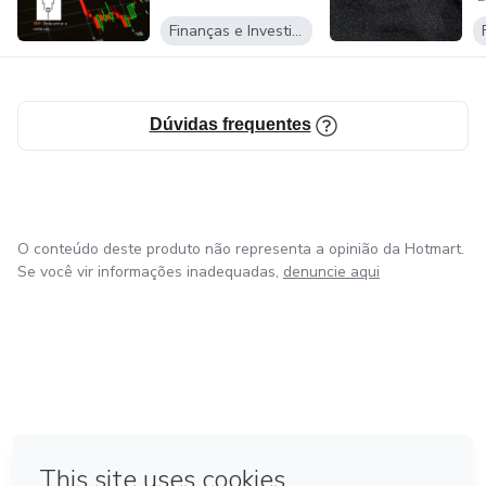
Finanças e Investimentos
Dúvidas frequentes
O conteúdo deste produto não representa a opinião da Hotmart.
Se você vir informações inadequadas,
denuncie aqui
em Bogotá
em Amsterdam
em Madrid
na Cidade do México
Feito com
❤