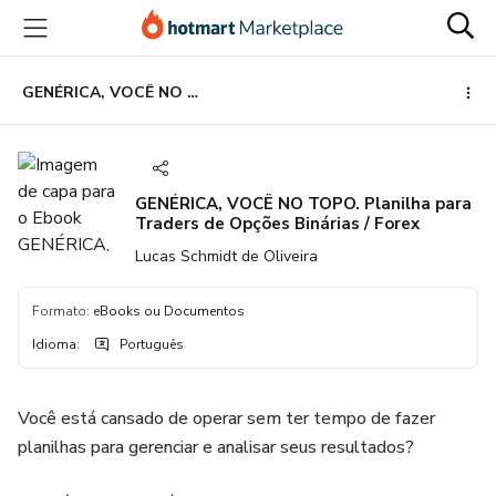
Ir
Ir
Ir
para
para
para
o
o
o
conteúdo
pagamento
rodapé
GENÉRICA, VOCÊ NO TOPO. Planilha para Traders de Opções Binárias / Forex
principal
GENÉRICA, VOCÊ NO TOPO. Planilha para
Traders de Opções Binárias / Forex
Lucas Schmidt de Oliveira
Formato
:
eBooks ou Documentos
Idioma
:
Português
Você está cansado de operar sem ter tempo de fazer
planilhas para gerenciar e analisar seus resultados?