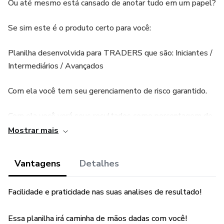
Ou até mesmo está cansado de anotar tudo em um papel?
Se sim este é o produto certo para você:
Planilha desenvolvida para TRADERS que são: Iniciantes /
Intermediários / Avançados
Com ela você tem seu gerenciamento de risco garantido.
Com ela você verá seus resultados como porcentagem de
acertos de uma maneira clara e objetiva.
Mostrar mais
Vantagens
Detalhes
Facilidade e praticidade nas suas analises de resultado!
Essa planilha irá caminha de mãos dadas com você!