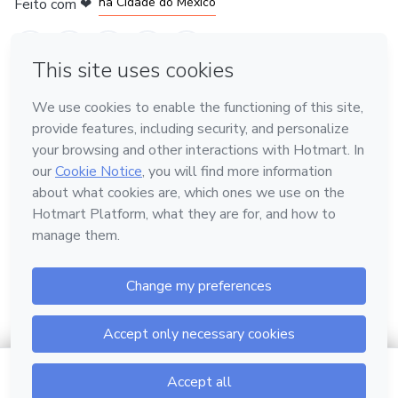
na Cidade do México
Feito com
❤
em Belo Horizonte
Conheça a Hotmart
Idioma
Português
Central de ajuda
Termos
Privacidade
Cookies
Hotmart — 2011-2026 © Todos os direitos reservados.
$5.00
Ir para o carrinho