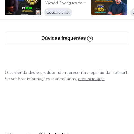
Dedico toda minha energia na elaboração de métodos de
Wendel Rodrigues da silva
MUNICIPAL DE
ensino que tornem a experiência do estudante com o
FORTALEZA)
Educacional
Raciocínio Lógico Matemático mais fácil e agradável.
Dúvidas frequentes
O conteúdo deste produto não representa a opinião da Hotmart.
Se você vir informações inadequadas,
denuncie aqui
em Bogotá
em Amsterdam
em Madrid