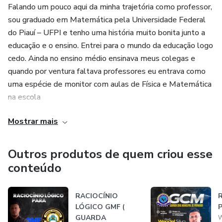
Falando um pouco aqui da minha trajetória como professor,
sou graduado em Matemática pela Universidade Federal
do Piauí – UFPI e tenho uma história muito bonita junto a
educação e o ensino. Entrei para o mundo da educação logo
cedo. Ainda no ensino médio ensinava meus colegas e
quando por ventura faltava professores eu entrava como
uma espécie de monitor com aulas de Física e Matemática
na escola
Mostrar mais
Estadual de Boa Hora- PI. Mais tarde, já graduando passei
a lecionar no ensino fundamental de escolas particulares e
municipais com a disciplina de Xadrez e Matemática. Aos
Outros produtos de quem criou esse
20 anos comecei a ensinar como professor de cursinhos
conteúdo
preparatórios com a disciplina de Raciocínio lógico
Matemático para concursos e também na preparação de
RACIOCÍNIO
candidatos para os mais diversos cargos e carreiras.
LÓGICO GMF (
GUARDA