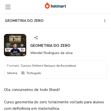
Ir
Ir
Ir
para
para
para
o
o
o
conteúdo
pagamento
rodapé
GEOMETRIA DO ZERO
principal
GEOMETRIA DO ZERO
Wendel Rodrigues da silva
Formato
:
Cursos Online e Serviços de Assinatura
Idioma
:
Português
Ola, concurseiros de todo Brasil!
Curso geometria do zero totalmente voltado para alunos
com deficiência em matemática.