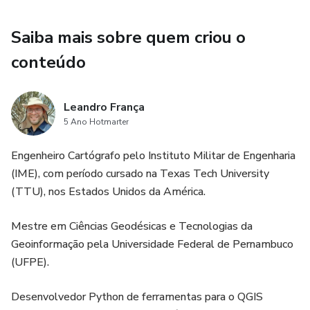
EXCLUSIVIDADE para os alunos o banco de dados
GeoRural e um projeto modelo com o objetivo de
Saiba mais sobre quem criou o
padronizar o armazenamento e validar os atributos a partir
conteúdo
dos dados levantados em campo e carregados no QGIS.
Aviso Legal: Este produto por si só não garante a
Leandro França
obtenção de resultados, ou seja, você precisa assistir
5 Ano Hotmarter
nossas aulas, praticar e, se for o caso, tirar dúvidas conosco,
para alcançar os resultados desejados.
​Engenheiro Cartógrafo pelo Instituto Militar de Engenharia
(IME), com período cursado na Texas Tech University
(TTU), nos Estados Unidos da América.
Mestre em Ciências Geodésicas e Tecnologias da
Geoinformação pela Universidade Federal de Pernambuco
(UFPE).
Desenvolvedor Python de ferramentas para o QGIS