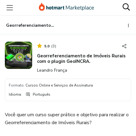
Ir
Ir
Ir
para
para
para
o
o
o
conteúdo
pagamento
rodapé
Georreferenciamento de Imóveis Rurais com o plugin GeoINCRA.
principal
5.0
(
3
)
Georreferenciamento de Imóveis Rurais
com o plugin GeoINCRA.
Leandro França
Formato
:
Cursos Online e Serviços de Assinatura
Idioma
:
Português
Você quer um curso super prático e objetivo para realizar o
Georreferenciamento de Imóveis Rurais?