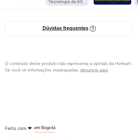
Tecnologia da Informação
Vem ser tornado mentor de profissionais que desejam
aumentar suas habilidades no QGIS e saber exatamente
como tudo funciona para que produzam mais, ajudando
pessoalmente a traçar a melhor solução para trabalhar no
Dúvidas frequentes
QGIS e obter os resultados esperados.
O conteúdo deste produto não representa a opinião da Hotmart.
Se você vir informações inadequadas,
denuncie aqui
em Amsterdam
em Madrid
em Bogotá
Feito com
❤
em Belo Horizonte
na Cidade do México