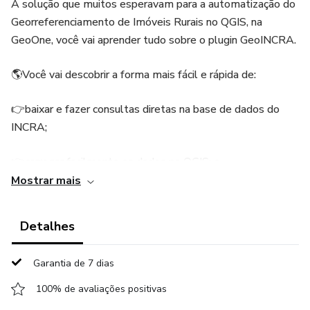
A solução que muitos esperavam para a automatização do
Georreferenciamento de Imóveis Rurais no QGIS, na
GeoOne, você vai aprender tudo sobre o plugin GeoINCRA.
🌎Você vai descobrir a forma mais fácil e rápida de:
👉baixar e fazer consultas diretas na base de dados do
INCRA;
👉carregar facilmente os dados no QGIS; e
Mostrar mais
👉preencher a planilha ODS para a certificação do imóvel
no SIGEF.
Detalhes
Tudo isso com pouquíssimos cliques.
Garantia de 7 dias
👍Para as AUTOMATIZAÇÕES, além do plugin
100% de avaliações positivas
GeoINCRA, está sendo disponibilizado com