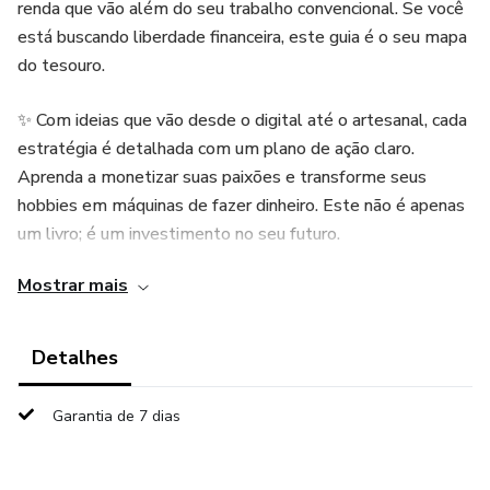
renda que vão além do seu trabalho convencional. Se você
está buscando liberdade financeira, este guia é o seu mapa
do tesouro.
✨ Com ideias que vão desde o digital até o artesanal, cada
estratégia é detalhada com um plano de ação claro.
Aprenda a monetizar suas paixões e transforme seus
hobbies em máquinas de fazer dinheiro. Este não é apenas
um livro; é um investimento no seu futuro.
Mostrar mais
🔥 Seja você um empreendedor nato ou alguém que está
dando os primeiros passos, “Gerando Lucros Adicionais” é o
impulso que você precisa. Com dicas práticas e conselhos
Detalhes
de especialistas, você estará equipado para maximizar
seus ganhos e criar um fluxo de renda que trabalha para
Garantia de 7 dias
você.
💡 Inspire-se com histórias de sucesso e estratégias