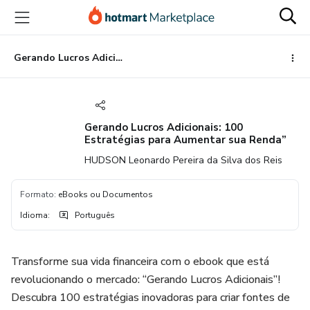
Ir
Ir
Ir
para
para
para
o
o
o
conteúdo
pagamento
rodapé
Gerando Lucros Adicionais: 100 Estratégias para Aumentar sua Renda”
principal
Gerando Lucros Adicionais: 100
Estratégias para Aumentar sua Renda”
HUDSON Leonardo Pereira da Silva dos Reis
Formato
:
eBooks ou Documentos
Idioma
:
Português
Transforme sua vida financeira com o ebook que está
revolucionando o mercado: “Gerando Lucros Adicionais”!
Descubra 100 estratégias inovadoras para criar fontes de