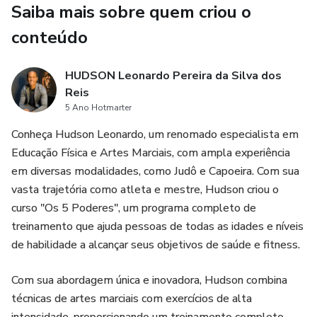
Saiba mais sobre quem criou o
comprovadas que já ajudaram milhares a alcançar seus
objetivos financeiros. Não é mágica, é estratégia e ação! Dê
conteúdo
o primeiro passo para construir um futuro mais próspero e
seguro.
HUDSON Leonardo Pereira da Silva dos
Reis
🌟 Adquira agora e comece a construir sua renda extra com
5 Ano Hotmarter
“Gerando Lucros Adicionais: 100 Estratégias para
Conheça Hudson Leonardo, um renomado especialista em
Aumentar sua Renda”. Sua jornada para a independência
Educação Física e Artes Marciais, com ampla experiência
financeira começa aqui!
em diversas modalidades, como Judô e Capoeira. Com sua
vasta trajetória como atleta e mestre, Hudson criou o
curso "Os 5 Poderes", um programa completo de
treinamento que ajuda pessoas de todas as idades e níveis
de habilidade a alcançar seus objetivos de saúde e fitness.
Com sua abordagem única e inovadora, Hudson combina
técnicas de artes marciais com exercícios de alta