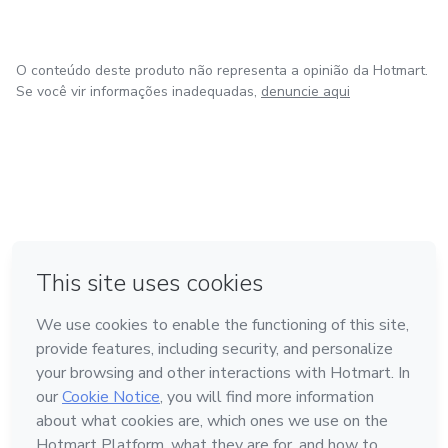
5 Poderes" e comece a transformar seu corpo e sua vida!
O conteúdo deste produto não representa a opinião da Hotmart.
Se você vir informações inadequadas,
denuncie aqui
em Amsterdam
Feito com
❤
em Belo Horizonte
na Cidade do México
em Bogotá
em Madrid
Conheça a Hotmart