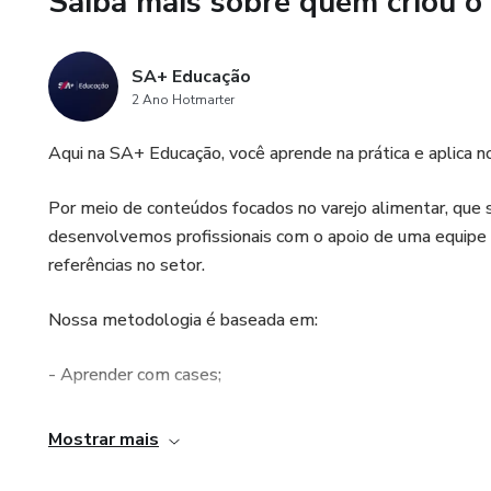
Saiba mais sobre quem criou o
Obter conhecimentos valiosos
SA+ Educação
Explorar cases de sucesso e 
2 Ano Hotmarter
estoques.
Aqui na SA+ Educação, você aprende na prática e aplica no 
Desenvolver habilidades práti
promovendo a inovação e o cr
Por meio de conteúdos focados no varejo alimentar, que s
desenvolvemos profissionais com o apoio de uma equipe 
Descobrir como as parcerias e
referências no setor.
influenciam no sucesso do Ge
Nossa metodologia é baseada em:
Junte-se a nós nesta jornada 
sua empresa no mercado!
- Aprender com cases;
- Troca de experiências e debates com executivos líderes
Mostrar mais
- Foco em solução;