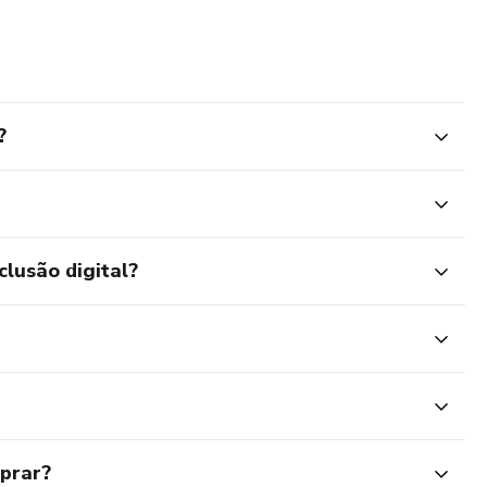
de conclusão!
?
ona.
clusão digital?
mprar?