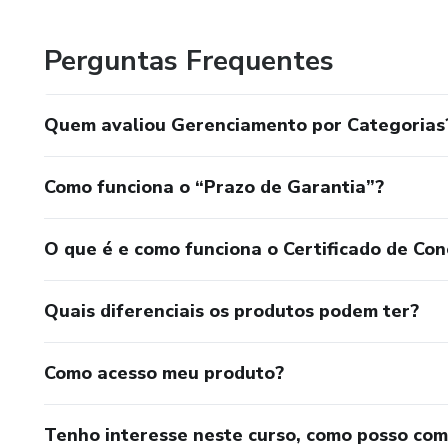
- Aplicação do conteúdo, na prática.
Perguntas Frequentes
Estude onde e quando quiser e obtenha o seu certificado 
Quem avaliou Gerenciamento por Categorias
SA+ Educação, o conhecimento que transforma e impulsi
Como funciona o “Prazo de Garantia”?
O que é e como funciona o Certificado de Con
Quais diferenciais os produtos podem ter?
Como acesso meu produto?
Tenho interesse neste curso, como posso co