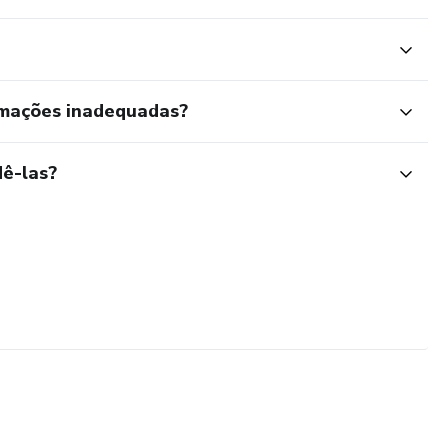
rmações inadequadas?
ê-las?