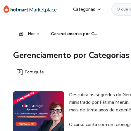
Ir
Ir
Ir
Categorias
para
para
para
o
o
o
conteúdo
pagamento
rodapé
Home
Gerenciamento por Categorias
principal
Gerenciamento por Categorias
Português
Descubra os segredos do Gere
ministrado por Fátima Merlin,
mais de trinta anos de experiê
O curso conta com um cronogr