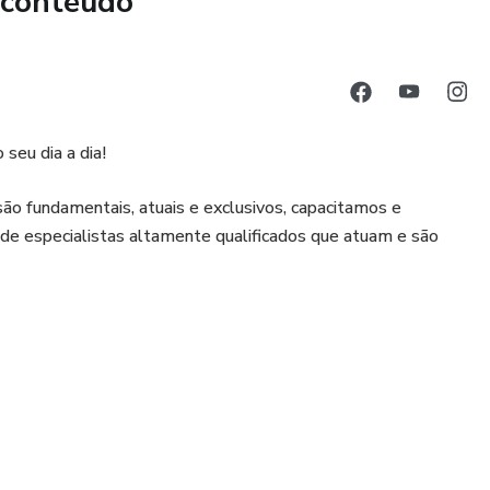
 conteúdo
 sobre GC.
estratégias comprovadas para aumentar vendas e reduzir
seu dia a dia!
cas para aplicar os conceitos aprendidos em sua empresa,
escimento.
ão fundamentais, atuais e exclusivos, capacitamos e
de especialistas altamente qualificados que atuam e são
stratégicas e o papel de cada área dentro da organização
renciamento por Categoria.
de aprendizado e capacite-se para impulsionar o sucesso de
 do setor;