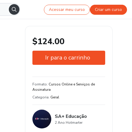
Acessar meu curso
Criar um curso
$124.00
Ir para o carrinho
Garantia de 7 dias
Formato
:
Cursos Online e Serviços de
Assinatura
Categoria
:
Geral
SA+ Educação
2 Ano Hotmarter