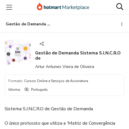
Ir
Ir
Ir
para
para
para
o
o
o
conteúdo
pagamento
rodapé
Gestão de Demanda Sistema S.I.N.C.R.O de
principal
Gestão de Demanda Sistema S.I.N.C.R.O
de
Artur Antunes Vieira de Oliveira
Formato
:
Cursos Online e Serviços de Assinatura
Idioma
:
Português
Sistema S.I.N.C.R.O de Gestão de Demanda
O único protocolo que utiliza a 'Matriz de Convergência