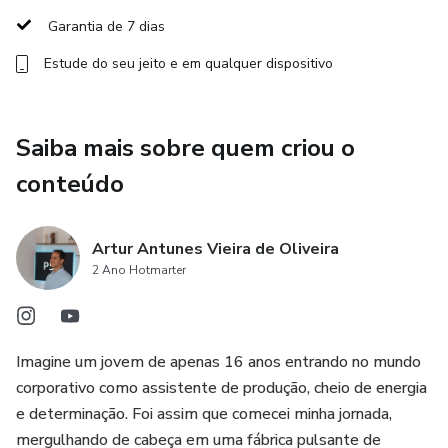
Apresentação Do Produto
Garantia de 7 dias
Estude do seu jeito e em qualquer dispositivo
O Sistema S.I.N.C.R.O é um protocolo completo de 6 fases
que transforma sua operação caótica numa máquina de
precisão suíça. Através de planilhas inteligentes,
Saiba mais sobre quem criou o
frameworks de reunião e KPIs específicos, você
implementa em 90 dias o mesmo sistema que custaria R$
conteúdo
2 milhões em consultoria SAP, mas adaptado para a
realidade brasileira e testado em mais de 200 empresas
Artur Antunes Vieira de Oliveira
dos setores industrial, varejo e distribuição.
2 Ano Hotmarter
O Que Você Vai Conquistar:
✅ 85%+ de acuracidade nas previsões em até 120 dias
Imagine um jovem de apenas 16 anos entrando no mundo
corporativo como assistente de produção, cheio de energia
✅ Redução de 60% nos custos de estoque parado em 6
e determinação. Foi assim que comecei minha jornada,
meses
mergulhando de cabeça em uma fábrica pulsante de