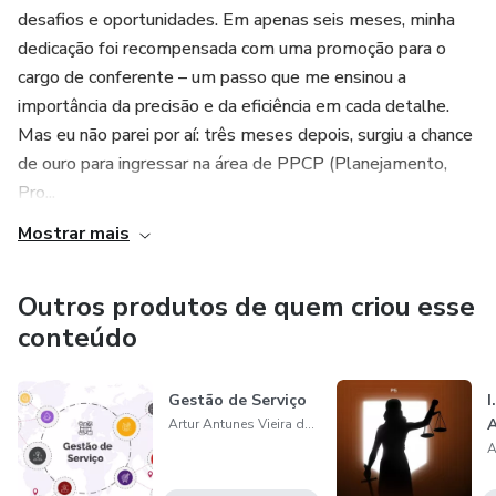
desafios e oportunidades. Em apenas seis meses, minha
✅ Eliminação completa das rupturas por falta de
dedicação foi recompensada com uma promoção para o
planejamento
cargo de conferente – um passo que me ensinou a
importância da precisão e da eficiência em cada detalhe.
✅ Fluxo de caixa previsível e otimizado
Mas eu não parei por aí: três meses depois, surgiu a chance
de ouro para ingressar na área de PPCP (Planejamento,
✅ Credibilidade total com a diretoria através de resultados
Pro...
mensuráveis
Mostrar mais
✅ Parar de apagar incêndios e focar em crescimento
estratégico
Outros produtos de quem criou esse
conteúdo
Gestão de Serviço
I
Artur Antunes Vieira de Oliveira