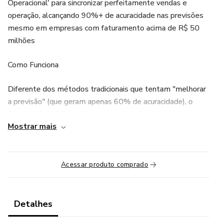
Operacional' para sincronizar perfeitamente vendas e
operação, alcançando 90%+ de acuracidade nas previsões
mesmo em empresas com faturamento acima de R$ 50
milhões
Como Funciona
Diferente dos métodos tradicionais que tentam "melhorar
a previsão" (que geram apenas 60% de acuracidade), o
Sistema S.I.N.C.R.O utiliza a revolucionária Matriz de
Mostrar mais
Convergência Operacional - a mesma metodologia que
multinacionais como Unilever e P&G usam para atingir
98% de acuracidade. Este sistema cria um "DNA de
Sincronização" que alinha automaticamente todos os
Acessar produto comprado
departamentos numa única linguagem de dados,
eliminando o caos operacional que consome 70% do seu
tempo apagando incêndios.
Detalhes