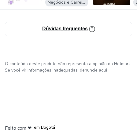
Negócios e Carreira
Dúvidas frequentes
O conteúdo deste produto não representa a opinião da Hotmart.
Se você vir informações inadequadas,
denuncie aqui
em Amsterdam
em Madrid
em Bogotá
Feito com
❤
em Belo Horizonte
na Cidade do México