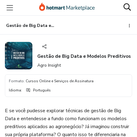
Ir
Ir
Ir
para
para
para
o
o
o
conteúdo
pagamento
rodapé
Gestão de Big Data e Modelos Preditivos
principal
Gestão de Big Data e Modelos Preditivos
Agro Insight
Formato
:
Cursos Online e Serviços de Assinatura
Idioma
:
Português
E se você pudesse explorar técnicas de gestão de Big
Data e entendesse a fundo como funcionam os modelos
preditivos aplicados ao agronegócio? Já imaginou construir
sua própria plataforma? O quanto isso te diferenciaria na