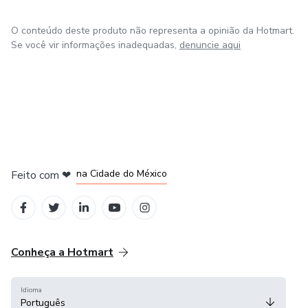
O conteúdo deste produto não representa a opinião da Hotmart.
Se você vir informações inadequadas,
denuncie aqui
em Bogotá
em Amsterdam
em Madrid
na Cidade do México
Feito com
❤
em Belo Horizonte
Conheça a Hotmart
Idioma
Português