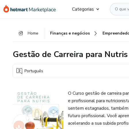
Ir
Ir
Ir
Categorias
para
para
para
o
o
o
conteúdo
pagamento
rodapé
Home
Finanças e negócios
Empreendedo
principal
Gestão de Carreira para Nutris 
Português
O Curso gestão de carreira pa
e profissional para nutricioni
sentem estagnados, também c
futuro profissional. Você apre
acelerando a sua subida profis