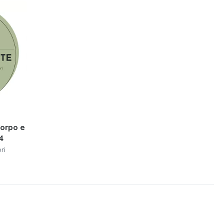
orpo e
4
ri