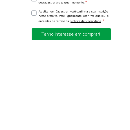
*
descadastrar a qualquer momento.
Ao clicar em Cadastrar, você confirma a sua inscrição
neste produto. Você, igualmente, confirma que leu, e
*
entendeu os termos da
Política de Privacidade
Tenho interesse em comprar!