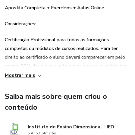
- Encante seus clientes
Apostila Completa + Exercícios + Aulas Online
Considerações:
Certificação Profissional para todas as formações
completas ou módulos de cursos realizados. Para ter
direito ao certificado o aluno deverá comparecer em pelo
menos 70% das aulas e entregar os exercícios solicitados
para as aulas ao vivo. Para o conteúdo online é necessário
Mostrar mais
completar todos os vídeos, conteúdos e exercícios
disponíveis.
Saiba mais sobre quem criou o
conteúdo
Estão disponíveis vários dias e horários para os cursos
online ao vivo. Selecione abaixo o que for mais adequado a
sua rotina e responda nos comentários qual você escolheu.
Instituto de Ensino Dimensional - IED
5 Ano Hotmarter
As aulas serão feitas através de sala virtual via aplicativo