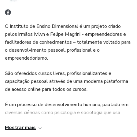
ou link ZOOM disponibilizado após a matrícula.
Dias e horários disponíveis para o curso:
O Instituto de Ensino Dimensional é um projeto criado
pelos irmãos Ivilyn e Felipe Magrini - empreendedores e
Turma A Gest. Clientes Início Término
facilitadores de conhecimentos – totalmente voltado para
o desenvolvimento pessoal, profissional e o
Seg e Qua 09:00 24/05/2021 23/06/2021
empreendedorismo.
Seg e Qua 21:00 24/05/2021 23/06/2021
São oferecidos cursos livres, profissionalizantes e
capacitação pessoal através de uma moderna plataforma
Dúvidas, sugestões ou mais informações sobre os cursos
de acesso online para todos os cursos.
ou horários – envie-nos por e-mail ied@institutoied.com.br
É um processo de desenvolvimento humano, pautado em
e em breve responderemos.
diversas ciências como psicologia e sociologia que usa
técnicas da administração de empresas, gestão de
Pré requisitos
Mostrar mais
pessoas e de negócios para apoiar o desenvolvimento
profissional e pessoal.