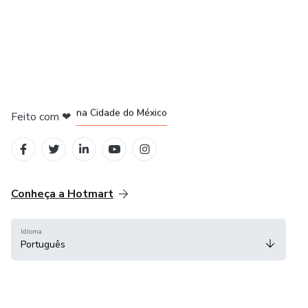
na Cidade do México
Feito com
❤
em Belo Horizonte
em Bogotá
em Amsterdam
em Madrid
Conheça a Hotmart
Idioma
Português