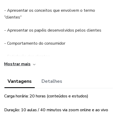
- Apresentar os conceitos que envolvem o termo
“clientes”
- Apresentar os papéis desenvolvidos pelos clientes
- Comportamento do consumidor
- Satisfação dos clientes
Mostrar mais
- Gestão da experiência personalizada
Vantagens
Detalhes
- Analisar o comportamento dos consumidores e as
estratégias para satisfazer suas necessidades
Carga horária: 20 horas (conteúdos e estudos)
- Abordar a tecnologia como ferramenta na busca da
satisfação do cliente
Duração: 10 aulas / 40 minutos via zoom online e ao vivo