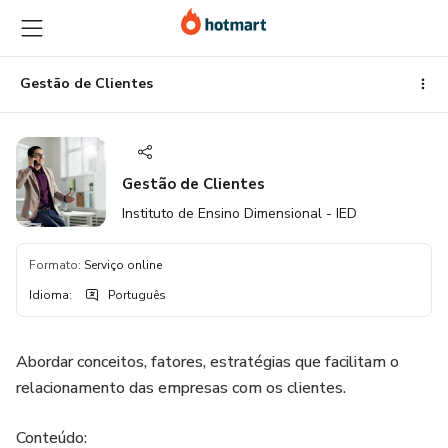
Ir
Ir
Ir
para
para
para
o
o
o
conteúdo
pagamento
rodapé
Gestão de Clientes
principal
Gestão de Clientes
Instituto de Ensino Dimensional - IED
Formato
:
Serviço online
Idioma
:
Português
Abordar conceitos, fatores, estratégias que facilitam o
relacionamento das empresas com os clientes.
Conteúdo: