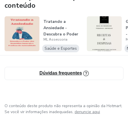
conteúdo
Tratando a
G
Ansiedade -
P
Descubra o Poder
-
ML Assessoria
M
do Remédios
Naturais...
Saúde e Esportes
Dúvidas frequentes
O conteúdo deste produto não representa a opinião da Hotmart.
Se você vir informações inadequadas,
denuncie aqui