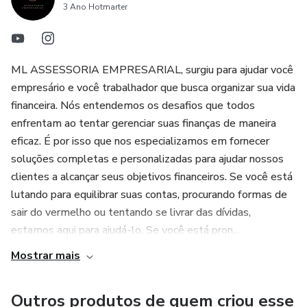
desde que você aplique com consistência e dedicação.
3 Ano Hotmarter
Vamos juntos nessa jornada?
O sucesso para seu negócio está aqui!
ML ASSESSORIA EMPRESARIAL, surgiu para ajudar você
empresário e você trabalhador que busca organizar sua vida
Brinde: Planilha de Fluxo de Caixa
financeira. Nós entendemos os desafios que todos
enfrentam ao tentar gerenciar suas finanças de maneira
eficaz. É por isso que nos especializamos em fornecer
soluções completas e personalizadas para ajudar nossos
clientes a alcançar seus objetivos financeiros. Se você está
lutando para equilibrar suas contas, procurando formas de
sair do vermelho ou tentando se livrar das dívidas,
estamos aqui para ajudá-lo. Se você está pron...
Mostrar mais
Outros produtos de quem criou esse