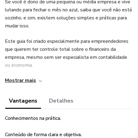
Se você é dono de uma pequena ou média empresa e vive
lutando para fechar o mês no azul, saiba que você não está
sozinho, e sim, existem soluções simples e práticas para
mudar isso.
Este guia foi criado especialmente para empreendedores
que querem ter controle total sobre o financeiro da
empresa, mesmo sem ser especialista em contabilidade
ou economia.
Mostrar mais
Aqui você vai encontrar explicações simples, exemplos
práticos e estratégias diretas ao ponto. Nada de teoria
complicada. O foco é colocar você no comando do seu
Vantagens
Detalhes
negócio e evitar os erros que quebram empresas todos os
dias.
Conhecimentos na prática.
Vamos falar sobre:
Conteúdo de forma clara e objetiva.