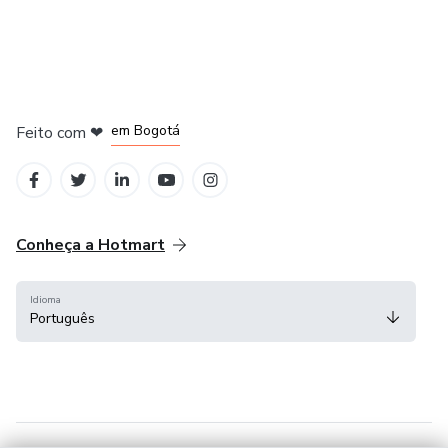
em Amsterdam
em Madrid
em Bogotá
Feito com
❤
em Belo Horizonte
na Cidade do México
Conheça a Hotmart
Idioma
Português