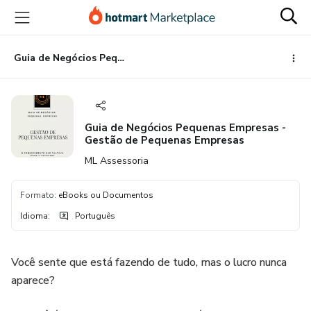
Ir
Ir
Ir
para
para
para
o
o
o
conteúdo
pagamento
rodapé
Guia de Negócios Pequenas Empresas - Gestão de Pequenas Empresas
principal
Guia de Negócios Pequenas Empresas -
Gestão de Pequenas Empresas
ML Assessoria
Formato
:
eBooks ou Documentos
Idioma
:
Português
Você sente que está fazendo de tudo, mas o lucro nunca
aparece?