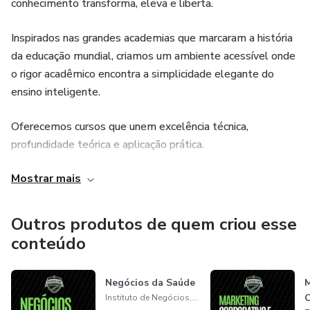
conhecimento transforma, eleva e liberta.
parcerias comerciais, aprendendo a competir em um
mercado globalizado.
Inspirados nas grandes academias que marcaram a história
da educação mundial, criamos um ambiente acessível onde
- Aprimore habilidades de liderança e motivação,
o rigor acadêmico encontra a simplicidade elegante do
promovendo uma cultura de excelência e alto
ensino inteligente.
desempenho.
Oferecemos cursos que unem excelência técnica,
Este curso é um dos pilares do Programa Executivo em
profundidade teórica e aplicação prática.
Negócios, Hotelaria e Turismo de Experiência, que prepara
profissionais de alto nível para o futuro da hospitalidade.
Mostrar mais
Aqui, o aprendizado não é mecânico. É vivo, aplicado e
significativo. Os conteúdos são criados por especialistas e
pensados para quem deseja ir além do básico, profissionais,
Outros produtos de quem criou esse
estudantes, educadores, empreendedores, servidores
conteúdo
públicos e todos que desejam evoluir com propósito.
Negócios da Saúde
M
C
Instituto de Negócios, Novas Descobertas e Educação Corporativa - INNDECORP