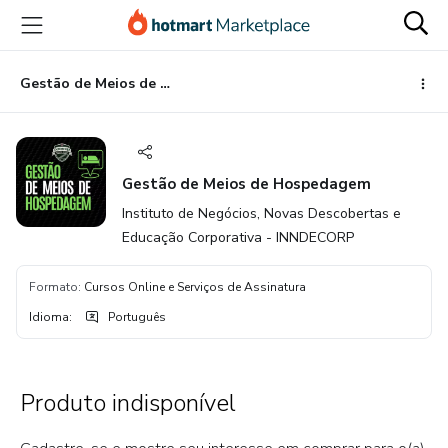
Ir
Ir
Ir
para
para
para
o
o
o
conteúdo
pagamento
rodapé
Gestão de Meios de Hospedagem
principal
Gestão de Meios de Hospedagem
Instituto de Negócios, Novas Descobertas e
Educação Corporativa - INNDECORP
Formato
:
Cursos Online e Serviços de Assinatura
Idioma
:
Português
Produto indisponível