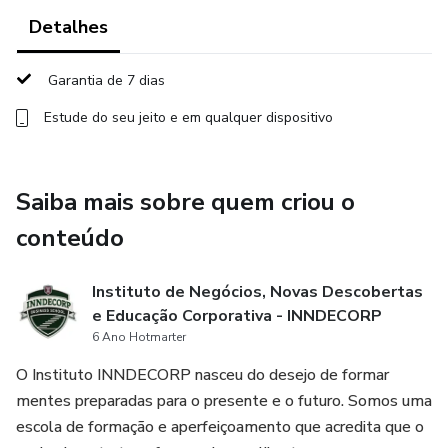
da hotelaria de experiência.
Detalhes
- Compreenda princípios administrativos, estrutura
organizacional e indicadores de desempenho que
Garantia de 7 dias
sustentam a eficiência e a satisfação do cliente.
Estude do seu jeito e em qualquer dispositivo
- Aprenda a coordenar rotinas operacionais, manutenção e
segurança, assegurando qualidade, sustentabilidade e
Saiba mais sobre quem criou o
conforto ao hóspede.
conteúdo
- Desenvolva competências em planejamento financeiro,
controle de custos e rentabilidade, aplicando ferramentas
Instituto de Negócios, Novas Descobertas
para garantir estabilidade e crescimento.
e Educação Corporativa - INNDECORP
6 Ano Hotmarter
- Domine técnicas de acolhimento e comunicação que
O Instituto INNDECORP nasceu do desejo de formar
fortalecem a personalização e a fidelização do cliente.
mentes preparadas para o presente e o futuro. Somos uma
escola de formação e aperfeiçoamento que acredita que o
- Explore estratégias de posicionamento, canais digitais e