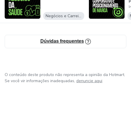
P
Negócios e Carreira
Dúvidas frequentes
O conteúdo deste produto não representa a opinião da Hotmart.
Se você vir informações inadequadas,
denuncie aqui
em Bogotá
em Amsterdam
em Madrid