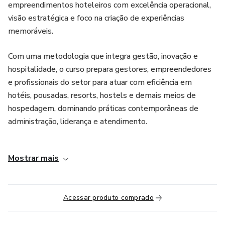
empreendimentos hoteleiros com excelência operacional,
visão estratégica e foco na criação de experiências
memoráveis.
Com uma metodologia que integra gestão, inovação e
hospitalidade, o curso prepara gestores, empreendedores
e profissionais do setor para atuar com eficiência em
hotéis, pousadas, resorts, hostels e demais meios de
hospedagem, dominando práticas contemporâneas de
administração, liderança e atendimento.
Ao longo da formação, o participante aprenderá a planejar
Mostrar mais
e supervisionar operações hoteleiras, gerir recursos
humanos e financeiros e alinhar estratégias de mercado ao
comportamento do novo perfil de viajante. A proposta é
Acessar produto comprado
promover uma formação executiva que une racionalidade
gerencial e sensibilidade humana, fundamentos essenciais