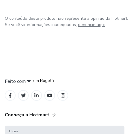
O conteúdo deste produto não representa a opinião da Hotmart.
Se você vir informações inadequadas,
denuncie aqui
em Amsterdam
em Madrid
em Bogotá
Feito com
❤
em Belo Horizonte
na Cidade do México
Conheça a Hotmart
Idioma