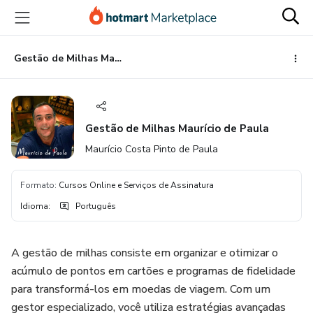
Ir
Ir
Ir
para
para
para
o
o
o
conteúdo
pagamento
rodapé
Gestão de Milhas Maurício de Paula
principal
Gestão de Milhas Maurício de Paula
Maurício Costa Pinto de Paula
Formato
:
Cursos Online e Serviços de Assinatura
Idioma
:
Português
A gestão de milhas consiste em organizar e otimizar o
acúmulo de pontos em cartões e programas de fidelidade
para transformá-los em moedas de viagem. Com um
gestor especializado, você utiliza estratégias avançadas