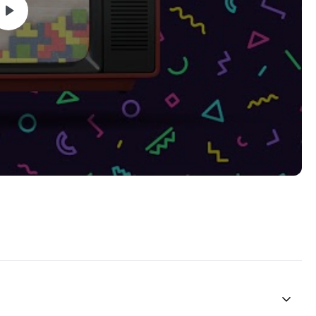
rketing, vendas, growth hacking e gestão ágil.
s/gestao-growth-hacking/lectures/14510538