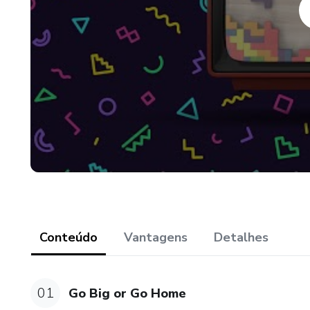
processos e estratégias de ma
Assista a 5 vídeos gratuitos:
https://queenjay.com/course
Conteúdo
Vantagens
Detalhes
01
Go Big or Go Home