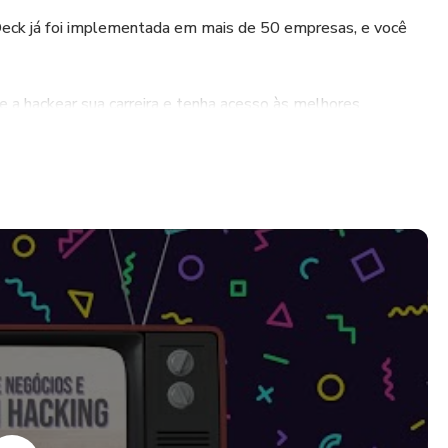
ck já foi implementada em mais de 50 empresas, e você
 a hackear sua carreira e tenha acesso às melhores
 referências em growth hacking do Brasil, mentora em
win Startups, We Impact), professora do Portal
Udemy, num dos melhores cursos de growth do mundo, com
icação mais alta).
onal Mindshifter RD Station, com mais de 7 anos de
pessoa certa para te ensinar growth e ajudar na transformação
a trabalhar com growth hacking na prática e fornecendo a
Deck para ajudar profissionais, empresas e startups com