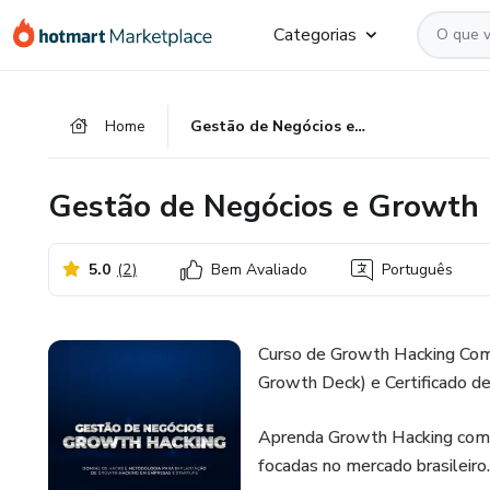
Ir
Ir
Ir
Categorias
para
para
para
o
o
o
conteúdo
pagamento
rodapé
Home
Gestão de Negócios e Growth Hacking: Completo e Avançado
principal
Gestão de Negócios e Growth
5.0
(
2
)
Bem Avaliado
Português
Curso de Growth Hacking Co
Growth Deck) e Certificado d
Aprenda Growth Hacking com 
focadas no mercado brasileiro.