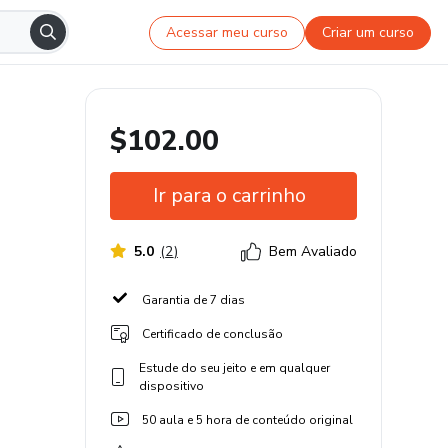
Acessar meu curso
Criar um curso
$102.00
Ir para o carrinho
5.0
(
2
)
Bem Avaliado
Garantia de 7 dias
Certificado de conclusão
Estude do seu jeito e em qualquer
dispositivo
50 aula e 5 hora de conteúdo original