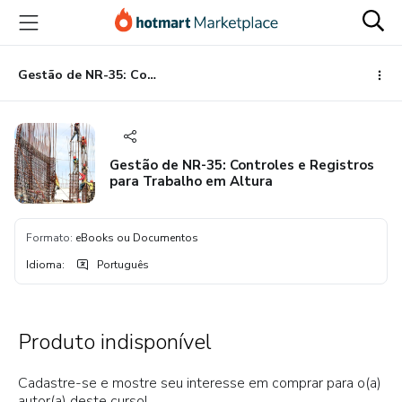
Ir
Ir
Ir
para
para
para
o
o
o
conteúdo
pagamento
rodapé
Gestão de NR-35: Controles e Registros para Trabalho em Altura
principal
Gestão de NR-35: Controles e Registros
para Trabalho em Altura
Formato
:
eBooks ou Documentos
Idioma
:
Português
Produto indisponível
Cadastre-se e mostre seu interesse em comprar para o(a)
autor(a) deste curso!