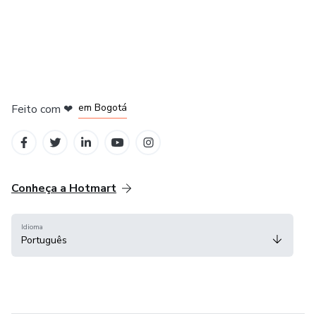
em Amsterdam
em Madrid
em Bogotá
Feito com
❤
em Belo Horizonte
na Cidade do México
Conheça a Hotmart
Idioma
Português