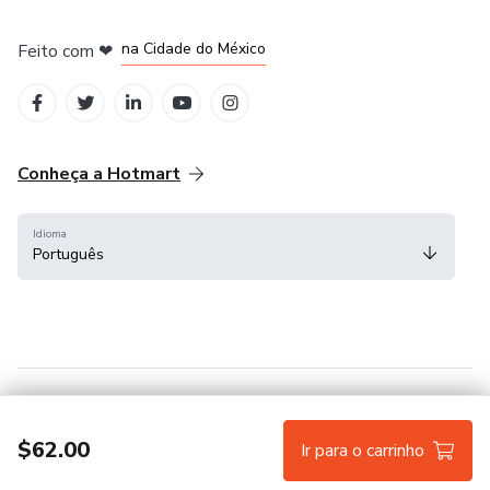
em Bogotá
em Amsterdam
em Madrid
na Cidade do México
Feito com
❤
em Belo Horizonte
Conheça a Hotmart
Idioma
Português
Central de ajuda
Termos
Privacidade
Cookies
$62.00
Ir para o carrinho
Hotmart — 2011-2026 © Todos os direitos reservados.