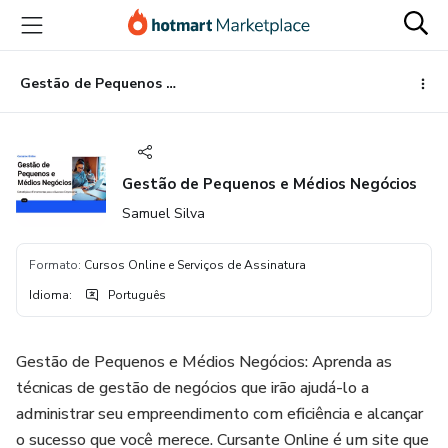
Ir
Ir
Ir
para
para
para
o
o
o
conteúdo
pagamento
rodapé
Gestão de Pequenos e Médios Negócios
principal
Gestão de Pequenos e Médios Negócios
Samuel Silva
Formato
:
Cursos Online e Serviços de Assinatura
Idioma
:
Português
Gestão de Pequenos e Médios Negócios: Aprenda as
técnicas de gestão de negócios que irão ajudá-lo a
administrar seu empreendimento com eficiência e alcançar
o sucesso que você merece. Cursante Online é um site que