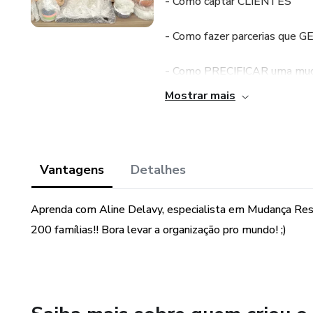
- Como captar CLIENTES
- Como fazer parcerias que 
- Como PRECIFICAR uma mu
Mostrar mais
- Como SUPREENDER o seu c
- Como VENDER uma mudan
Vantagens
Detalhes
- Dicas de FORNECEDORES d
Aprenda com Aline Delavy, especialista em Mudança Resi
200 famílias!! Bora levar a organização pro mundo! ;)