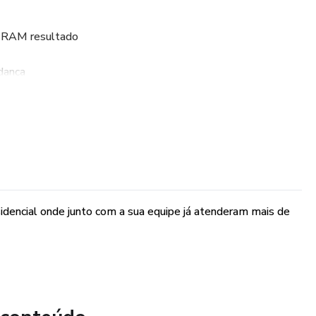
GERAM resultado
dança
liente
ça
e materiais
dencial onde junto com a sua equipe já atenderam mais de