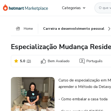
Ir
Ir
Ir
Categorias
para
para
para
o
o
o
conteúdo
pagamento
rodapé
Home
Carreira e desenvolvimento pessoal
principal
Especialização Mudança Reside
5.0
(
3
)
Bem Avaliado
Português
Curso de especialização em M
aprender o Método da Delavy 
- Como embalar a casa toda