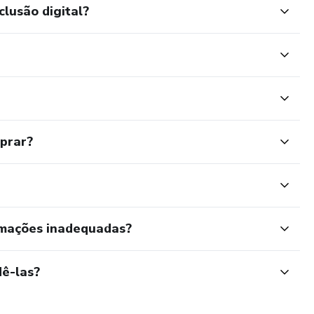
clusão digital?
mprar?
rmações inadequadas?
ê-las?