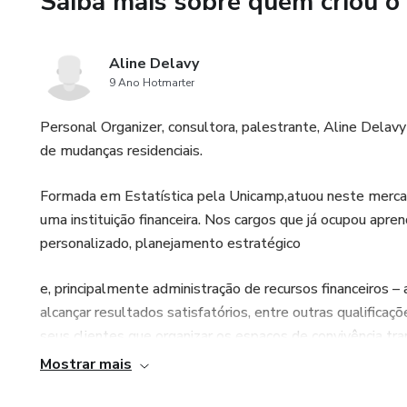
Saiba mais sobre quem criou o
Aline Delavy
9 Ano Hotmarter
Personal Organizer, consultora, palestrante, Aline Delav
de mudanças residenciais.
Formada em Estatística pela Unicamp,atuou neste mercad
uma instituição financeira. Nos cargos que já ocupou apr
personalizado, planejamento estratégico
e, principalmente administração de recursos financeiros –
alcançar resultados satisfatórios, entre outras qualifica
seus clientes que organizar os espaços de convivência tra
Mostrar mais