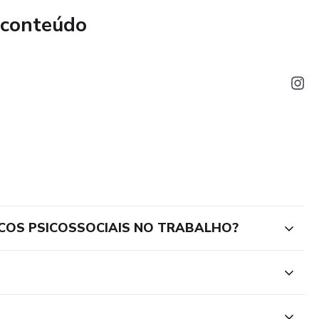
 conteúdo
entifica as falhas organizacionais em 7 domínios críticos
.).
prazer e sofrimento, identificando danos latentes antes
lisa o "trabalho real" e a inteligência astuciosa do
proteção.
quia de Controles
SCOS PSICOSSOCIAIS NO TRABALHO?
tegrados ao Inventário de Riscos, com atribuição de
estratégia de controle segue a hierarquia legal:
edesenho de processos e metas (Prevenção na fonte).
citação de lideranças e espaços de deliberação.