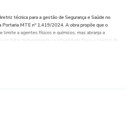
diretriz técnica para a gestão de Segurança e Saúde no
a Portaria MTE nº 1.419/2024. A obra propõe que o
 limite a agentes físicos e químicos, mas abranja a
um fator determinante na integridade física e mental do
s
alização da NR-01 (GRO) e nas diretrizes internacionais da
 foco principal é a blindagem jurídica da empresa através da
caracterização do Nexo Técnico Epidemiológico (NTEP) e
 no Fator Acidentário Previdenciário (FAP).
co
 ferramentas científicas para o mapeamento de riscos: