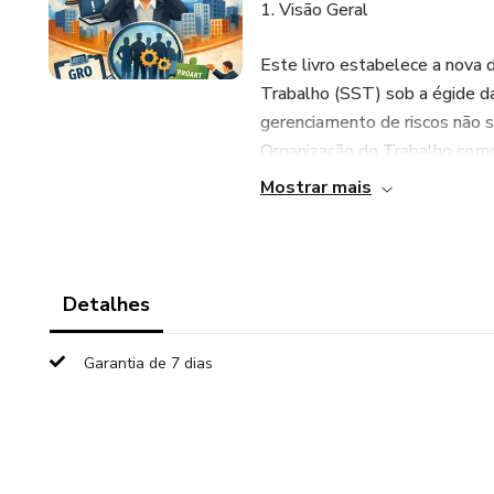
1. Visão Geral
Este livro estabelece a nova 
Trabalho (SST) sob a égide d
gerenciamento de riscos não se
Organização do Trabalho como 
colaborador.
Mostrar mais
2. Pilares Normativos e Legai
O manual fundamenta-se na atu
Detalhes
OIT (Convenções 155 e 190). O
gestão de dados, evitando a 
Garantia de 7 dias
reduzindo o impacto financeiro
3. Metodologias de Diagnósti
A obra detalha a aplicação de