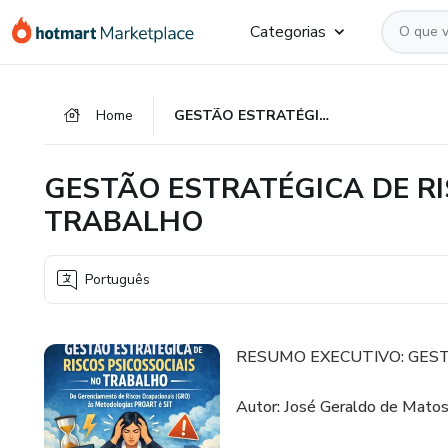
Ir
Ir
Ir
Categorias
para
para
para
o
o
o
conteúdo
pagamento
rodapé
Home
GESTÃO ESTRATÉGICA DE RISCOS PSICOSSOCIAIS NO TRABALHO
principal
GESTÃO ESTRATÉGICA DE RI
TRABALHO
Português
RESUMO EXECUTIVO: GEST
Autor: José Geraldo de Matos