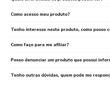
Medidas Individuais: Suporte p
Como acesso meu produto?
5. Conclusão e Resultados E
Tenho interesse neste produto, como posso 
A implementação deste manua
garantindo:
Como faço para me afiliar?
Redução do absenteísmo (Gru
Posso denunciar um produto que possui info
Aumento da segurança operacio
Tenho outras dúvidas, quem pode me respond
Blindage