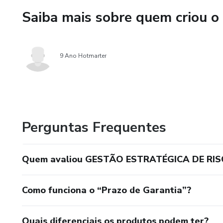
Saiba mais sobre quem criou o
SIT (Stress Indicator Tool): Id
(Demanda, Controle, Apoio, etc
9 Ano Hotmarter
PROART: Avalia a dinâmica de 
que se tornem patologias.
Psicodinâmica do Trabalho: Ana
colaborador como fatores de 
Perguntas Frequentes
4. Integração ao PGR e Hierar
Quem avaliou GESTÃO ESTRATÉGICA DE RI
Os riscos psicossociais são in
probabilidade e severidade. A 
Como funciona o “Prazo de Garantia”?
Engenharia Organizacional: R
Quais diferenciais os produtos podem ter?
Medidas Administrativas: Capa