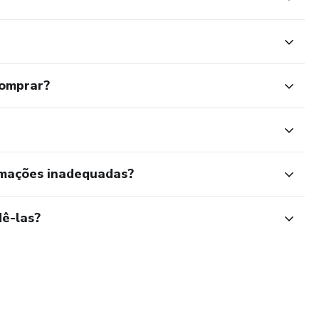
sicossocial (Ação mitigatória).
sperados
comprar?
l visa transformar a SST em um pilar de ESG e Governança,
po F do CID-10).
rmações inadequadas?
nal (redução de erros cognitivos).
ê-las?