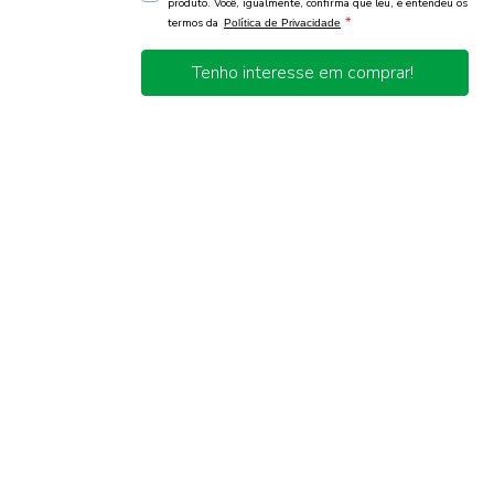
produto. Você, igualmente, confirma que leu, e entendeu os
*
termos da
Política de Privacidade
Tenho interesse em comprar!