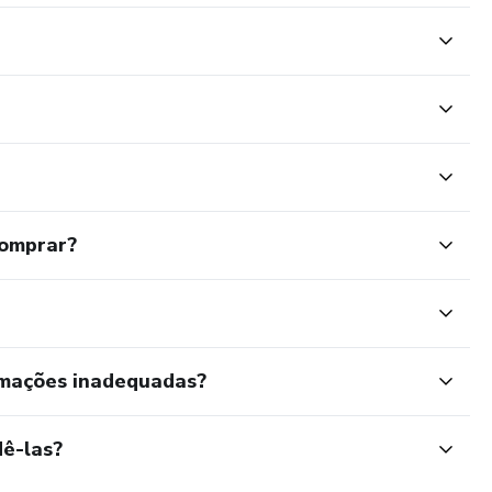
comprar?
rmações inadequadas?
ê-las?