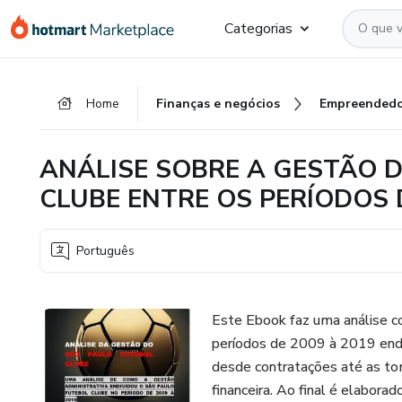
Ir
Ir
Ir
Categorias
para
para
para
o
o
o
conteúdo
pagamento
rodapé
Home
Finanças e negócios
Empreendedo
principal
ANÁLISE SOBRE A GESTÃO 
CLUBE ENTRE OS PERÍODOS 
Português
Este Ebook faz uma análise c
períodos de 2009 à 2019 end
desde contratações até as to
financeira. Ao final é elabora