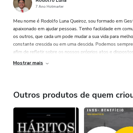
Rodolfo Luna
7 Ano Hotmarter
Meu nome é Rodolfo Luna Queiroz, sou formado em Gest
apaixonado em ajudar pessoas. Tenho facilidade em comu
os outros, que cada um pode mudar a sua vida para me
constante crescida ou em uma descida. Podemos sempre 
afim de refletir sobre os nossos próprios atos e dispostos
Mostrar mais
Outros produtos de quem crio