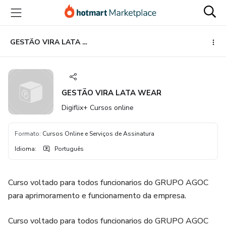
Ir
Ir
Ir
para
para
para
o
o
o
conteúdo
pagamento
rodapé
GESTÃO VIRA LATA WEAR
principal
GESTÃO VIRA LATA WEAR
Digiflix+ Cursos online
Formato
:
Cursos Online e Serviços de Assinatura
Idioma
:
Português
Curso voltado para todos funcionarios do GRUPO AGOC
para aprimoramento e funcionamento da empresa.
Curso voltado para todos funcionarios do GRUPO AGOC