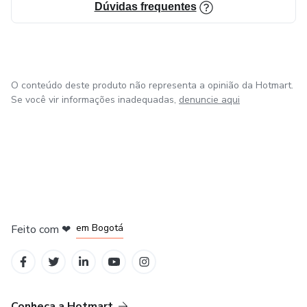
Dúvidas frequentes
O conteúdo deste produto não representa a opinião da Hotmart.
Se você vir informações inadequadas,
denuncie aqui
em Amsterdam
em Madrid
em Bogotá
Feito com
❤
em Belo Horizonte
na Cidade do México
Conheça a Hotmart