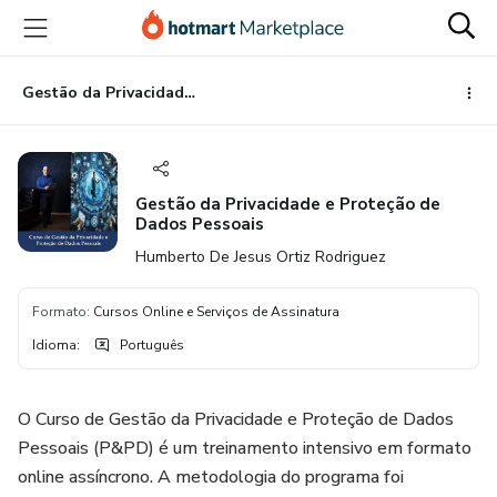
Ir
Ir
Ir
para
para
para
o
o
o
conteúdo
pagamento
rodapé
Gestão da Privacidade e Proteção de Dados Pessoais
principal
Gestão da Privacidade e Proteção de
Dados Pessoais
Humberto De Jesus Ortiz Rodriguez
Formato
:
Cursos Online e Serviços de Assinatura
Idioma
:
Português
O Curso de Gestão da Privacidade e Proteção de Dados
Pessoais (P&PD) é um treinamento intensivo em formato
online assíncrono. A metodologia do programa foi