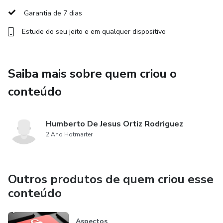
negócio a partir da inclusão da privacidade e proteção de
Garantia de 7 dias
dados pessoais como diferencial do mercado
Estude do seu jeito e em qualquer dispositivo
Conteúdo:
Saiba mais sobre quem criou o
1. O desenvolvimento de um Programa de Governança da
Privacidade e Proteção de Dados Pessoais (P&PD)
conteúdo
■Elementos de um Programa de Governança de P&PD
Humberto De Jesus Ortiz Rodriguez
■Como promover o sucesso de um Programa de
2 Ano Hotmarter
Governança de P&PD
■O papel do DPO na gestão de um Programa de
Outros produtos de quem criou esse
Governança de P&PD
conteúdo
2. O monitoramento de um Programa de Governança de
Aspectos