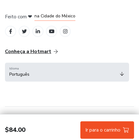
em Bogotá
em Amsterdam
em Madrid
na Cidade do México
Feito com
❤
em Belo Horizonte
Conheça a Hotmart
Idioma
Português
Central de ajuda
Termos
Privacidade
Cookies
$84.00
Ir para o carrinho
Hotmart — 2011-2026 © Todos os direitos reservados.