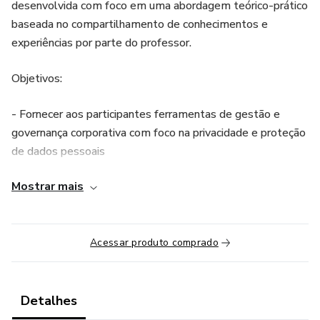
desenvolvida com foco em uma abordagem teórico-prático
baseada no compartilhamento de conhecimentos e
experiências por parte do professor.
Objetivos:
- Fornecer aos participantes ferramentas de gestão e
governança corporativa com foco na privacidade e proteção
de dados pessoais
Mostrar mais
- Fornecer aos participantes ferramentas teórico-práticas
para a gestão de programas de governança da privacidade
e proteção de dados pessoais
Acessar produto comprado
- Gerar uma visão estratégica da gestão de privacidade e
proteção de dados pessoais com foco nos negócios
Detalhes
- Explicar aos participantes as oportunidades para o