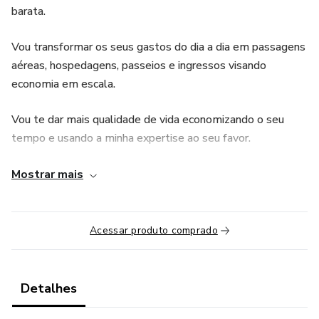
barata.
Vou transformar os seus gastos do dia a dia em passagens
aéreas, hospedagens, passeios e ingressos visando
economia em escala.
Vou te dar mais qualidade de vida economizando o seu
tempo e usando a minha expertise ao seu favor.
Vou utilizar os seus pontos e milhas da maneira mais
Mostrar mais
inteligente possível.
O que está incluso no período de 1 ano:
Acessar produto comprado
- Gestão inteligente dos seus pontos e milhas;
Detalhes
- Execução de estratégias de acúmulo para viajar de forma
mais barata;