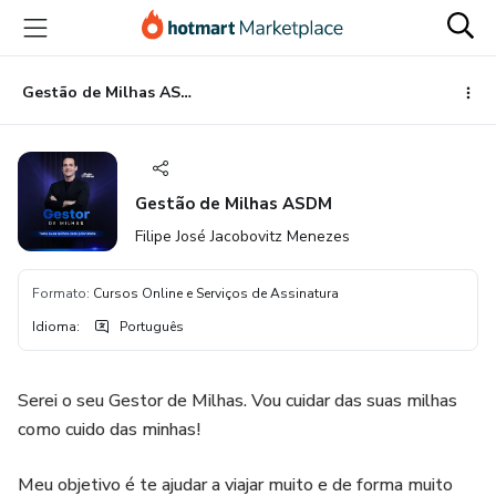
Ir
Ir
Ir
para
para
para
o
o
o
conteúdo
pagamento
rodapé
Gestão de Milhas ASDM
principal
Gestão de Milhas ASDM
Filipe José Jacobovitz Menezes
Formato
:
Cursos Online e Serviços de Assinatura
Idioma
:
Português
Serei o seu Gestor de Milhas. Vou cuidar das suas milhas
como cuido das minhas!
Meu objetivo é te ajudar a viajar muito e de forma muito