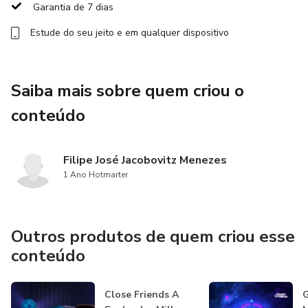
Garantia de 7 dias
- Análise dos seus cartões de crédito e sugestão de
Estude do seu jeito e em qualquer dispositivo
melhorias, se for o caso, utilizando inclusive os contatos
dos meus gerentes parceiros;
Saiba mais sobre quem criou o
- 2 calls mensais comigo para alinhamento;
conteúdo
- Até 12 planejamentos completos de viagens;
Filipe José Jacobovitz Menezes
- Reserva de hospedagens;
1 Ano Hotmarter
- Reserva de passeios;
Outros produtos de quem criou esse
- Acompanhamento e monitoramento de promoções de
conteúdo
compras e transferências bonificadas sugerindo que você
faça ou não de acordo com os seus objetivos;
Close Friends A
G