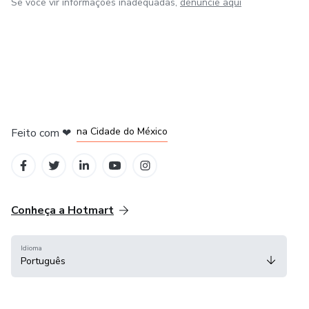
Se você vir informações inadequadas,
denuncie aqui
em Bogotá
em Amsterdam
em Madrid
na Cidade do México
Feito com
❤
em Belo Horizonte
Conheça a Hotmart
Idioma
Português