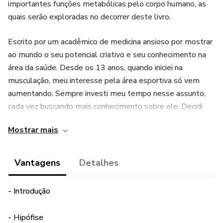
importantes funções metabólicas pelo corpo humano, as
quais serão exploradas no decorrer deste livro.
Escrito por um acadêmico de medicina ansioso por mostrar
ao mundo o seu potencial criativo e seu conhecimento na
área da saúde. Desde os 13 anos, quando iniciei na
musculação, meu interesse pela área esportiva só vem
aumentando. Sempre investi meu tempo nesse assunto,
cada vez buscando mais conhecimento sobre ele. Decidi
compartilhar com você o meu conhecimento adquirido na
Mostrar mais
faculdade, palestras, simpósios, contato
com profissionais da área e estudo autônomo.
Vantagens
Detalhes
Boa Leitura!
- Introdução
- Hipófise