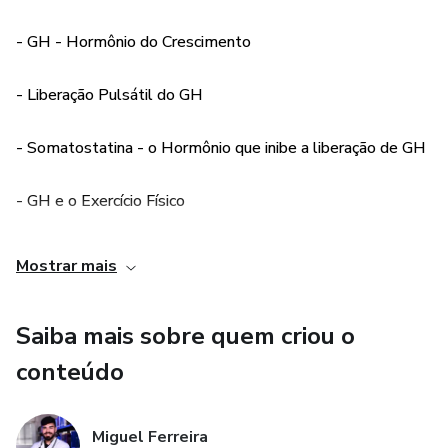
- GH - Hormônio do Crescimento
- Liberação Pulsátil do GH
- Somatostatina - o Hormônio que inibe a liberação de GH
- GH e o Exercício Físico
- Condições fisiológicas de capazes de aumentar ou
Mostrar mais
diminuir a secreção de GH
Saiba mais sobre quem criou o
- Efeitos fisiológicos do GH
conteúdo
- Efeitos do GH em determinados Órgãos-Alvo
Miguel Ferreira
- O GH como Recurso Ergogênico