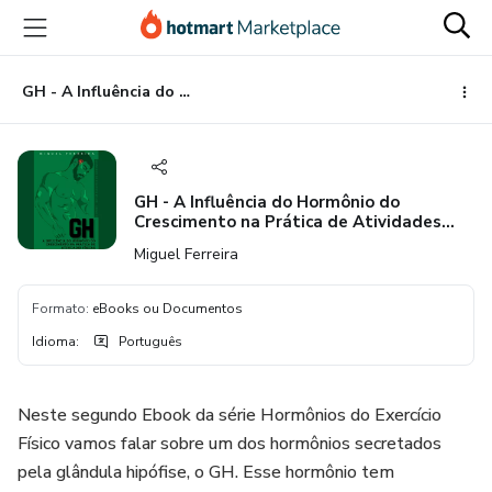
Ir
Ir
Ir
para
para
para
o
o
o
conteúdo
pagamento
rodapé
GH - A Influência do Hormônio do Crescimento na Prática de Atividades Físicas
principal
GH - A Influência do Hormônio do
Crescimento na Prática de Atividades
Físicas
Miguel Ferreira
Formato
:
eBooks ou Documentos
Idioma
:
Português
Neste segundo Ebook da série Hormônios do Exercício
Físico vamos falar sobre um dos hormônios secretados
pela glândula hipófise, o GH. Esse hormônio tem