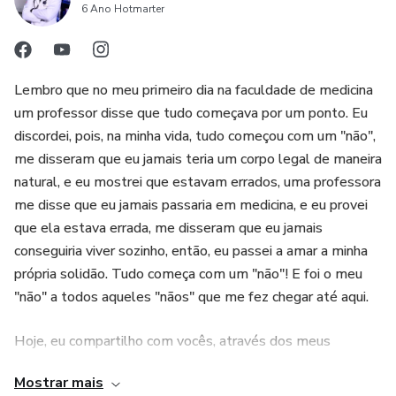
6 Ano Hotmarter
- Concluindo
“Este produto não substitui o parecer profissional. Sempre
Lembro que no meu primeiro dia na faculdade de medicina
um professor disse que tudo começava por um ponto. Eu
consulte um profissional da saúde para tratar de assuntos
discordei, pois, na minha vida, tudo começou com um "não",
relativos à saúde.”
me disseram que eu jamais teria um corpo legal de maneira
natural, e eu mostrei que estavam errados, uma professora
me disse que eu jamais passaria em medicina, e eu provei
que ela estava errada, me disseram que eu jamais
conseguiria viver sozinho, então, eu passei a amar a minha
própria solidão. Tudo começa com um "não"! E foi o meu
"não" a todos aqueles "nãos" que me fez chegar até aqui.
Hoje, eu compartilho com vocês, através dos meus
escritos, as minhas dores, meus amores, e minhas
Mostrar mais
superações. Aprecie sem moderação e seja você mesmo, o