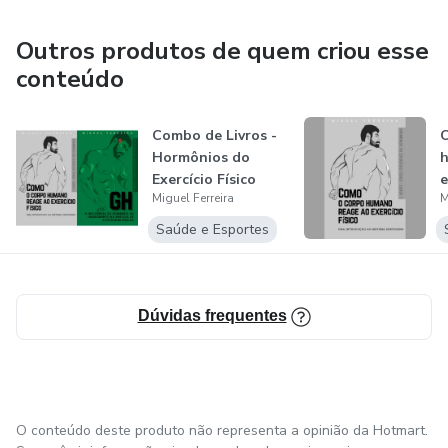
amor da sua própria vida.
Outros produtos de quem criou esse
conteúdo
Combo de Livros -
Hormônios do
h
Exercício Físico
e
Miguel Ferreira
M
Saúde e Esportes
Dúvidas frequentes
O conteúdo deste produto não representa a opinião da Hotmart.