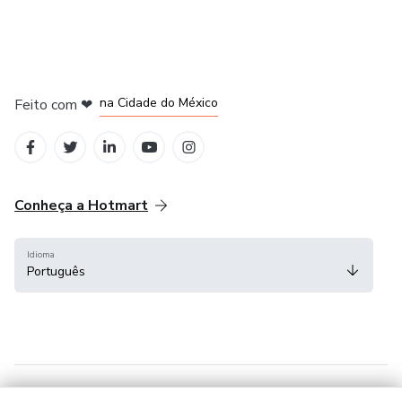
em Bogotá
em Amsterdam
em Madrid
na Cidade do México
Feito com
❤
em Belo Horizonte
Conheça a Hotmart
Idioma
Português