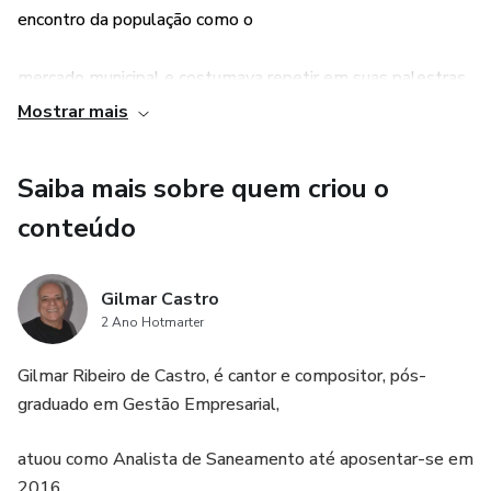
encontro da população como o
mercado municipal e costumava repetir em suas palestras,
encontros e reuniões de
Mostrar mais
trabalho, que a beleza tem que ser bem cuidada, e pelas
Saiba mais sobre quem criou o
suas longas caminhadas, sempre
conteúdo
perguntava: alguém conhece uma cidade que lava ruas com
eucalipto?
Gilmar Castro
2 Ano Hotmarter
Gilmar Ribeiro de Castro, é cantor e compositor, pós-
graduado em Gestão Empresarial,
atuou como Analista de Saneamento até aposentar-se em
2016.