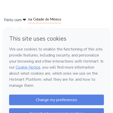
em Bogotá
em Amsterdam
em Madrid
na Cidade do México
Feito com
❤
em Belo Horizonte
Conheça a Hotmart
Idioma
Português
Central de ajuda
Termos
Privacidade
Cookies