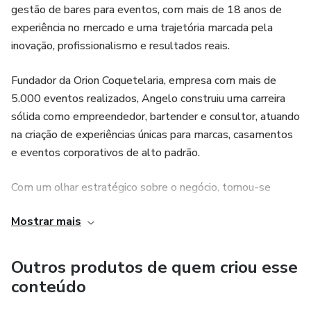
gestão de bares para eventos, com mais de 18 anos de
experiência no mercado e uma trajetória marcada pela
inovação, profissionalismo e resultados reais.
Fundador da Orion Coquetelaria, empresa com mais de
5.000 eventos realizados, Angelo construiu uma carreira
sólida como empreendedor, bartender e consultor, atuando
na criação de experiências únicas para marcas, casamentos
e eventos corporativos de alto padrão.
Com um olhar estratégico sobre o negócio, tornou-se
especialista em consultoria de bares, gestão financeira,
Mostrar mais
precificação, marketing e estruturação operacional de
empresas de eventos, ajudando centenas de profissionais a
escalarem seus resultados através do método Bartender
Outros produtos de quem criou esse
Business®, desenvolvido a partir de sua vivência prática e
conteúdo
de cases reais de sucesso.