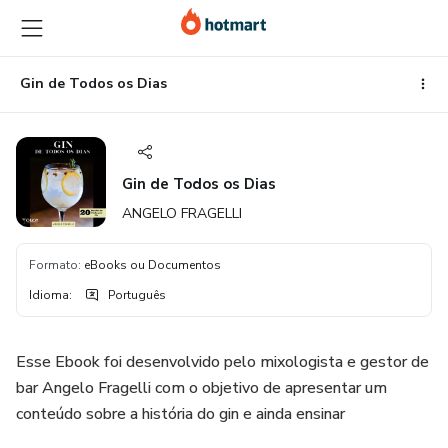
Ir
Ir
Ir
para
para
para
o
o
o
conteúdo
pagamento
rodapé
Gin de Todos os Dias
principal
Gin de Todos os Dias
ANGELO FRAGELLI
Formato
:
eBooks ou Documentos
Idioma
:
Português
Esse Ebook foi desenvolvido pelo mixologista e gestor de
bar Angelo Fragelli com o objetivo de apresentar um
conteúdo sobre a história do gin e ainda ensinar