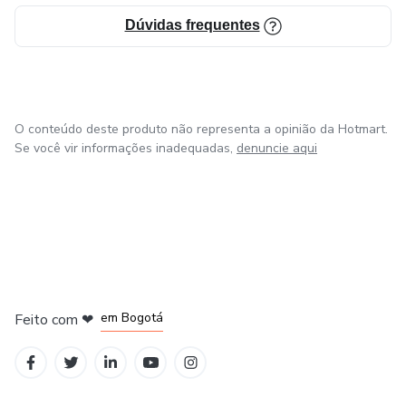
Dúvidas frequentes
O conteúdo deste produto não representa a opinião da Hotmart.
Se você vir informações inadequadas,
denuncie aqui
em Amsterdam
em Madrid
em Bogotá
Feito com
❤
em Belo Horizonte
na Cidade do México