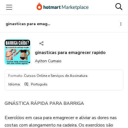
Ir
Ir
Ir
para
para
para
o
o
o
conteúdo
pagamento
rodapé
ginasticas para emagrecer rapido
principal
ginasticas para emagrecer rapido
Aylton Cumaio
Formato
:
Cursos Online e Serviços de Assinatura
Idioma
:
Português
GINÁSTICA RÁPIDA PARA BARRIGA
Exercícios em casa para emagrecer e aliviar as dores nas
costas com alongamento na cadeira. Os exercícios são