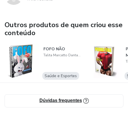
Outros produtos de quem criou esse
conteúdo
FOFO NÃO
P
M
Talita Marcatto Dantas Lopes
Saúde e Esportes
Dúvidas frequentes