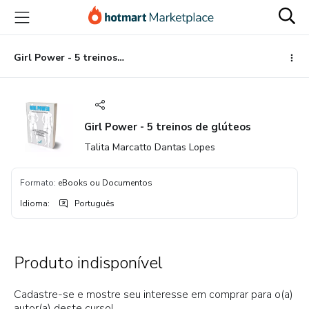
Ir
Ir
Ir
para
para
para
o
o
o
conteúdo
pagamento
rodapé
Girl Power - 5 treinos de glúteos
principal
Girl Power - 5 treinos de glúteos
Talita Marcatto Dantas Lopes
Formato
:
eBooks ou Documentos
Idioma
:
Português
Produto indisponível
Cadastre-se e mostre seu interesse em comprar para o(a)
autor(a) deste curso!