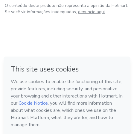
O conteúdo deste produto não representa a opinião da Hotmart.
Se você vir informações inadequadas,
denuncie aqui
em Amsterdam
em Madrid
em Bogotá
Feito com
❤
em Belo Horizonte
na Cidade do México
Conheça a Hotmart
Idioma
Português