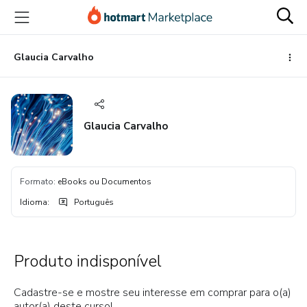
Ir
Ir
Ir
para
para
para
o
o
o
conteúdo
pagamento
rodapé
Glaucia Carvalho
principal
Glaucia Carvalho
Formato
:
eBooks ou Documentos
Idioma
:
Português
Produto indisponível
Cadastre-se e mostre seu interesse em comprar para o(a)
autor(a) deste curso!