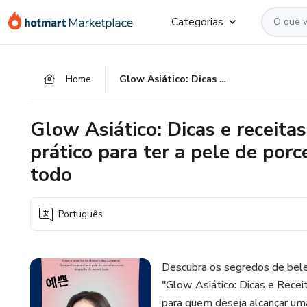
Ir
Ir
Ir
Categorias
para
para
para
o
o
o
conteúdo
pagamento
rodapé
Home
Glow Asiático: Dicas e receitas de skincare das Coreanas guia prático para ter a pele de porcelana mais desejada do mundo todo
principal
Glow Asiático: Dicas e receita
prático para ter a pele de po
todo
Português
Descubra os segredos de bel
"Glow Asiático: Dicas e Recei
para quem deseja alcançar um